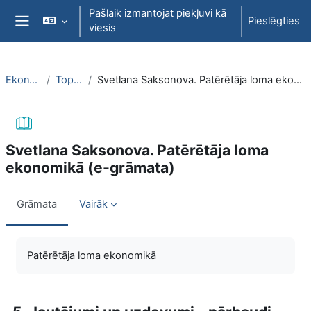
Atvērt galveno saturu
Pašlaik izmantojat piekļuvi kā
Pieslēgties
viesis
Sānu panelis
EkonT000
Topic 22
Svetlana Saksonova. Patērētāja loma ekonomikā (e-grāmata)
Svetlana Saksonova. Patērētāja loma
ekonomikā (e-grāmata)
Grāmata
Vairāk
Izpildes nosacījumi
Patērētāja loma ekonomikā