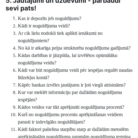
5. Jautājumi un uzdevumi - pārbaudi
sevi pats!
Kas ir depozīts jeb noguldījums?
Kādi ir noguldījuma veidi?
Ar cik lielu nodokli tiek aplikti ienākumi no
noguldījumiem?
No kā ir atkarīga peļņa strukturēta noguldījuma gadījumā?
Kādas darbības ir jāizpilda, lai izvēlētos optimālāku
noguldījuma veidu?
Kādi var būt noguldījumu veidi pēc iespējas regulēt naudas
līdzekļus kontā?
Kāpēc bankas izvēles jautājums ir ļoti viegli atrisināms?
Kur var meklēt informāciju par dažādām noguldījuma
iespējām?
Kādos veidos var tikt aprēķināti noguldījuma procenti?
Kurš no noguldījumu procentu aprēķināšanas veidiem
parasti ir izdevīgāks noguldītājam?
Kādi faktori palielina starpību starp ar dažādām metodēm
aprēķinātajām noguldījuma summām noguldījuma termiņa