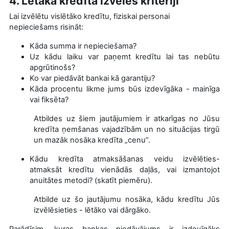
4. Lētākā kredīta izvēles kritēriji
Lai izvēlētu vislētāko kredītu, fiziskai personai
nepieciešams risināt:
Kāda summa ir nepieciešama?
Uz kādu laiku var paņemt kredītu lai tas nebūtu
apgrūtinošs?
Ko var piedāvāt bankai kā garantiju?
Kāda procentu likme jums būs izdevīgāka - mainīga
vai fiksēta?
Atbildes uz šiem jautājumiem ir atkarīgas no Jūsu
kredīta ņemšanas vajadzībām un no situācijas tirgū
un mazāk nosāka kredīta „cenu”.
Kādu kredīta atmaksāšanas veidu izvēlēties-
atmaksāt kredītu vienādās daļās, vai izmantojot
anuitātes metodi? (skatīt piemēru).
Atbilde uz šo jautājumu nosāka, kādu kredītu Jūs
izvēlēsieties - lētāko vai dārgāko.
Parādīsim, kuras bankas piedāvājums ir izdevīgāks