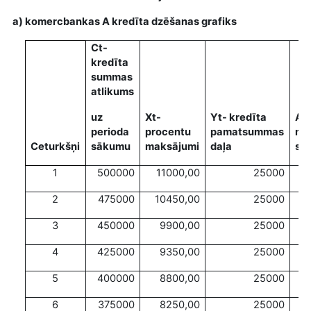
a) komercbankas A kredīta dzēšanas grafiks
Ct-
kredīta
summas
atlikums
uz
Xt-
Yt- kredīta
At-
perioda
procentu
pamatsummas
ma
Ceturkšņi
sākumu
maksājumi
daļa
su
1
500000
11000,00
25000
2
475000
10450,00
25000
3
450000
9900,00
25000
4
425000
9350,00
25000
5
400000
8800,00
25000
6
375000
8250,00
25000