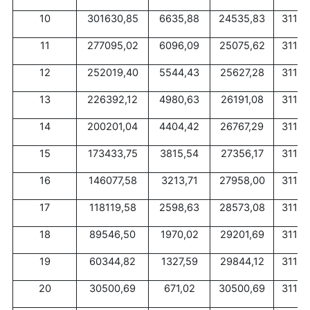
10
301630,85
6635,88
24535,83
31171
11
277095,02
6096,09
25075,62
31171
12
252019,40
5544,43
25627,28
31171
13
226392,12
4980,63
26191,08
31171
14
200201,04
4404,42
26767,29
31171
15
173433,75
3815,54
27356,17
31171
16
146077,58
3213,71
27958,00
31171
17
118119,58
2598,63
28573,08
31171
18
89546,50
1970,02
29201,69
31171
19
60344,82
1327,59
29844,12
31171
20
30500,69
671,02
30500,69
31171