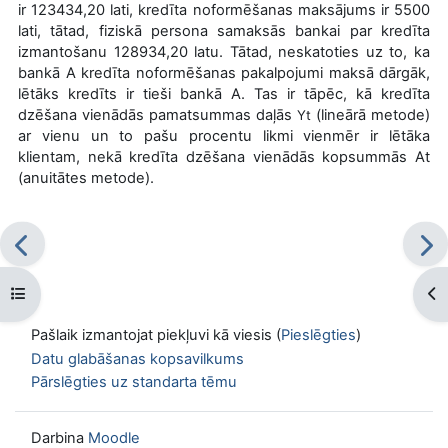
ir
123434,20 lati
, kredīta noformēšanas maksājums ir
5500
lati
, tātad, fiziskā persona samaksās bankai par kredīta
izmantošanu
128934,20 latu
. Tātad, neskatoties uz to, ka
bankā A kredīta noformēšanas pakalpojumi maksā dārgāk,
lētāks kredīts ir tieši bankā A. Tas ir tāpēc, kā kredīta
dzēšana vienādās pamatsummas daļās
(lineārā metode)
Yt
ar vienu un to pašu procentu likmi vienmēr ir lētāka
klientam, nekā kredīta dzēšana vienādās kopsummās
At
(anuitātes metode).
Atvērt kursu indeksu
Atv
Pašlaik izmantojat piekļuvi kā viesis (
Pieslēgties
)
Datu glabāšanas kopsavilkums
Pārslēgties uz standarta tēmu
Darbina
Moodle