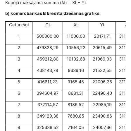
Kopējā maksājamā summa
=
Xt + Yt
(At)
b) komercbankas B kredīta dzēšanas grafiks
Ceturkšņi
Ct
Xt
Yt
At
1
500000,00
11000,00
20171,71
31171
2
479828,29
10556,22
20615,49
31171
3
459212,80
10102,68
21069,03
31171
4
438143,78
9639,16
21532,55
31171
5
416611,23
9165,45
22006,26
31171
6
394604,97
8681,31
22490,40
31171
7
372114,57
8186,52
22985,19
31171
8
349129,38
7680,85
23490,86
31171
9
325638,52
7164,05
24007,66
31171