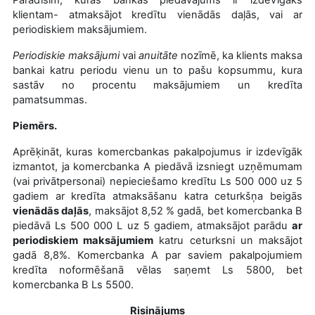
klientam- atmaksājot kredītu vienādās daļās, vai ar
periodiskiem maksājumiem.
Periodiskie maksājumi
vai
anuitāte
nozīmē, ka klients maksa
bankai katru periodu vienu un to pašu kopsummu, kura
sastāv no procentu maksājumiem un kredīta
pamatsummas.
Piemērs.
Aprēķināt, kuras komercbankas pakalpojumus ir izdevīgāk
izmantot, ja komercbanka A piedāvā izsniegt uzņēmumam
(vai privātpersonai) nepieciešamo kredītu
Ls 500
000 uz 5
gadiem ar kredīta atmaksāšanu katra ceturkšņa beigās
vienādās daļās
, maksājot 8,52 % gadā, bet komercbanka B
piedāvā
Ls 500
000 L uz 5 gadiem, atmaksājot parādu
ar
periodiskiem maksājumiem
katru ceturksni un maksājot
gadā 8,8%. Komercbanka A par saviem pakalpojumiem
kredīta noformēšanā vēlas saņemt
Ls 5800,
bet
komercbanka B
Ls 5500.
Risinājums