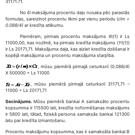
31171.71.
No šī maksājuma procentu daļu nosaka pēc parastās
formulas, sareizinot procentu likmi par vienu periodu (
r/m =
0.088/4)
ar kredīta atlikumu.
Piemēram, pirmais procentu maksājums
Xt(1) ir Ls
11000,00, kas nozīmē, ka pirmais kredīta maksājums (
Yt(1)
)
ir Ls 20171,71. Maksājuma daļa, kas aiziet kredīta dzēšanai ir
kopējā maksājuma un procentu maksājuma starpība.
, mūsu piemērā pirmajā ceturksnī (0.088/4)
X 500000 =
Ls 11000
, mūsu piemērā pirmajā ceturksnī 31171,71 –
11000 =
Ls 20171,71
Secinājums.
Mūsu piemērā bankai A samaksāto procentu
kopsumma ir
115500 lati
, kredīta noformēšanas maksājums
ir
5800 lati
, tātad, fiziskā persona samaksās bankai
121300
latu
par kredīta izmantošanu.
Procentu maksājumu kopsumma, kas ir samaksāta bankai B