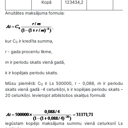
Kopā
123434,2
Anuitātes maksājuma formula:
,
kur
C
ir kredīta summa,
0
r -
gada procentu likme,
m
ir periodu skaits vienā gadā,
k
ir kopējais periodu skaits.
Mūsu piemērā:
C
ir
Ls 500000,
r - 0,088,
m
ir periodu
0
skaits vienā gadā -4 ceturkšņi,
k ir kopējais periodu skaits –
20 ceturkšņi. Ievietojot atbilstošos skaitļus formulā:
iegūstam kopējo maksājuma summu vienā ceturksnī Ls