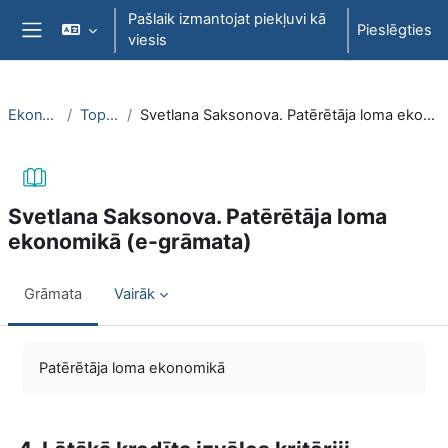
Atvērt galveno saturu
Pašlaik izmantojat piekļuvi kā
Pieslēgties
viesis
Sānu panelis
EkonT000
Topic 22
Svetlana Saksonova. Patērētāja loma ekonomikā (e-grāmata)
Svetlana Saksonova. Patērētāja loma
ekonomikā (e-grāmata)
Grāmata
Vairāk
Izpildes nosacījumi
Patērētāja loma ekonomikā