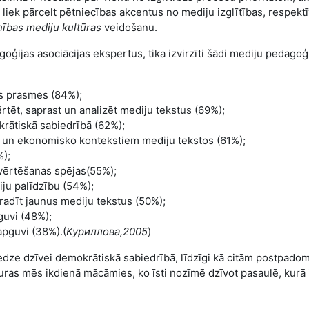
 liek pārcelt pētniecības akcentus no mediju izglītības, respektī
ības mediju kultūras
veidošanu.
goģijas asociācijas ekspertus, tika izvirzīti šādi mediju pedagoģ
as prasmes (84%);
ērtēt, saprast un analizēt mediju tekstus (69%);
krātiskā sabiedrībā (62%);
isko un ekonomisko kontekstiem mediju tekstos (61%);
%);
 vērtēšanas spējas(55%);
ju palīdzību (54%);
adīt jaunus mediju tekstus (50%);
guvi (48%);
apguvi (38%).(
Куриллова,2005
)
eredze dzīvei demokrātiskā sabiedrībā, līdzīgi kā citām postpadom
no kuras mēs ikdienā mācāmies, ko īsti nozīmē dzīvot pasaulē, kurā 