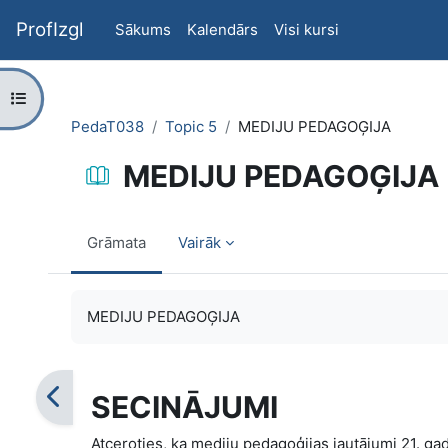
Atvērt galveno saturu
ProfIzgl
Sākums
Kalendārs
Visi kursi
Atvērt kursu indeksu
PedaT038
Topic 5
MEDIJU PEDAGOĢIJA
MEDIJU PEDAGOĢIJA
Grāmata
Vairāk
Izpildes nosacījumi
MEDIJU PEDAGOĢIJA
SECINĀJUMI
Atceroties, ka mediju pedagoģijas jautājumi 21. gad