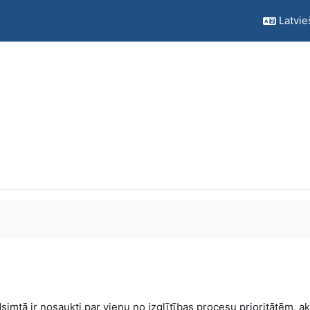
Latvieš
simtā ir nosaukti par vienu no izglītības procesu prioritātēm, ak