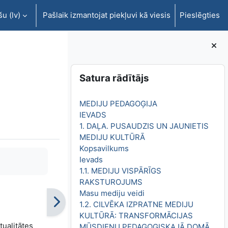
u ‎(lv)‎
Pašlaik izmantojat piekļuvi kā viesis
Pieslēgties
Bloki
Izlaist Satura rādītājs
Satura rādītājs
MEDIJU PEDAGOĢIJA
IEVADS
1. DAĻA. PUSAUDZIS UN JAUNIETIS
MEDIJU KULTŪRĀ
Kopsavilkums
Ievads
1.1. MEDIJU VISPĀRĪGS
RAKSTUROJUMS
Masu mediju veidi
1.2. CILVĒKA IZPRATNE MEDIJU
KULTŪRĀ: TRANSFORMĀCIJAS
tualitātes
MŪSDIENU PEDAGOĢISKAJĀ DOMĀ