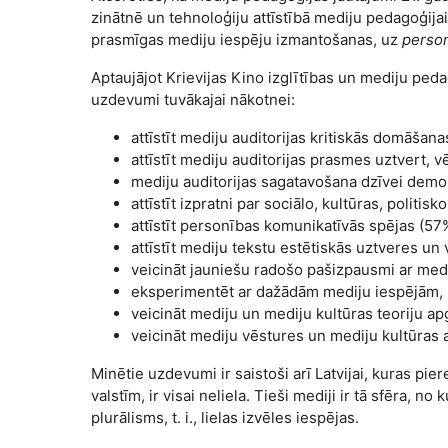
zinātnē un tehnoloģiju attīstībā mediju pedagoģijai
prasmīgas mediju iespēju izmantošanas, uz
person
Aptaujājot Krievijas Kino izglītības un mediju peda
uzdevumi tuvākajai nākotnei:
attīstīt mediju auditorijas kritiskās domāšan
attīstīt mediju auditorijas prasmes uztvert, v
mediju auditorijas sagatavošana dzīvei demo
attīstīt izpratni par sociālo, kultūras, polit
attīstīt personības komunikatīvās spējas (57
attīstīt mediju tekstu estētiskās uztveres un
veicināt jauniešu radošo pašizpausmi ar medi
eksperimentēt ar dažādām mediju iespējām, r
veicināt mediju un mediju kultūras teoriju ap
veicināt mediju vēstures un mediju kultūras 
Minētie uzdevumi ir saistoši arī Latvijai, kuras pi
valstīm, ir visai neliela. Tieši mediji ir tā sfēra, 
plurālisms, t. i., lielas izvēles iespējas.