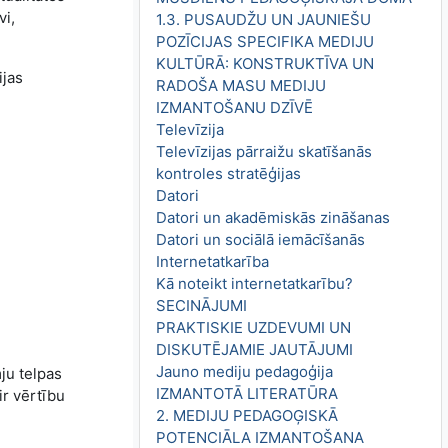
vi,
1.3. PUSAUDŽU UN JAUNIEŠU
POZĪCIJAS SPECIFIKA MEDIJU
KULTŪRĀ: KONSTRUKTĪVA UN
ijas
RADOŠA MASU MEDIJU
IZMANTOŠANU DZĪVĒ
Televīzija
Televīzijas pārraižu skatīšanās
kontroles stratēģijas
Datori
Datori un akadēmiskās zināšanas
Datori un sociālā iemācīšanās
Internetatkarība
Kā noteikt internetatkarību?
SECINĀJUMI
PRAKTISKIE UZDEVUMI UN
DISKUTĒJAMIE JAUTĀJUMI
Jauno mediju pedagoģija
ju telpas
IZMANTOTĀ LITERATŪRA
ir vērtību
2. MEDIJU PEDAGOĢISKĀ
POTENCIĀLA IZMANTOŠANA