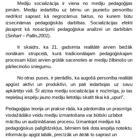
Mediju socializācija ir viena no mediju pedagoģijas
jomām. Mediju iedarbību uz bērnu un jauniešu personību
nedrīkst saprast kā negrozāmus faktus, no kuriem būtu
izsecināmas pedagoģiskās darbības. Socializācijas efekti
jāsaprot kā nosacījumi pedagoģiskai analīzei un darbībām
(
Sinhart – Pallin,2001
).
Ir skaidrs, ka 21. gadsimta realitātē arvien biežāk
nonākam strupceļā, kurā tradicionālajam pedagoģiskajam
procesam kļūst arvien grūtāk sacensties ar mediju žilbinošo un
pārliecinošo sniegumu.
No otras puses, ir pierādīts, ka augošā personība realitāti
apgūst aktīvi un produktīvi, un pati iedarbojas uz savu
apkārtējo vidi. Šī atziņa mediju socializācijai ir nozīmīga, jo tas
nepieļauj iespēju jauno mediju lietotāju skatīt tikai kā „upuri”.
Pedagoģijas teorija un prakse rāda, ka pārdomāta un prasmīga
visdažādāko veidu mediju izmantošana var būtiski uzlabot
mācību un audzināšanas procesu. Izmantojot medijus kā
pedagoģiskus palīglīdzekļus, bērniem tiek dota iespēja noteiktu
informāciju apgūt labāk, precīzāk un ātrāk to saprast un