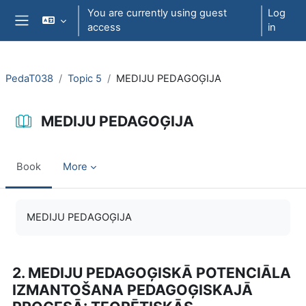
Skip to main content
You are currently using guest
Log
access
in
Side panel
PedaT038
Topic 5
MEDIJU PEDAGOĢIJA
MEDIJU PEDAGOĢIJA
Book
More
Completion requirements
MEDIJU PEDAGOĢIJA
2. MEDIJU PEDAGOĢISKĀ POTENCIĀLA
IZMANTOŠANA PEDAGOĢISKAJĀ