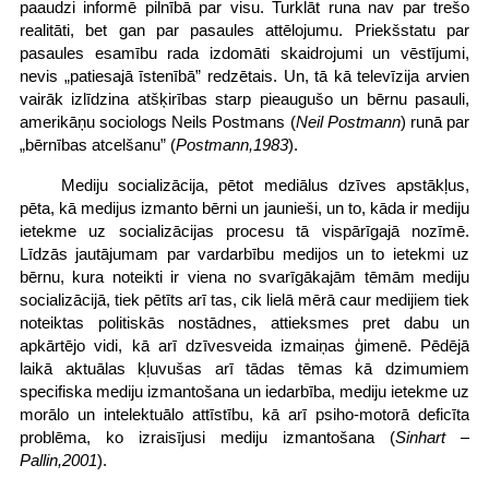
paaudzi informē pilnībā par visu. Turklāt runa nav par trešo
realitāti, bet gan par pasaules attēlojumu. Priekšstatu par
pasaules esamību rada izdomāti skaidrojumi un vēstījumi,
nevis „patiesajā īstenībā” redzētais. Un, tā kā televīzija arvien
vairāk izlīdzina atšķirības starp pieaugušo un bērnu pasauli,
amerikāņu sociologs Neils Postmans (
Neil Postmann
) runā par
„bērnības atcelšanu” (
Postmann,1983
).
Mediju socializācija, pētot mediālus dzīves apstākļus,
pēta, kā medijus izmanto bērni un jaunieši, un to, kāda ir mediju
ietekme uz socializācijas procesu tā vispārīgajā nozīmē.
Līdzās jautājumam par vardarbību medijos un to ietekmi uz
bērnu, kura noteikti ir viena no svarīgākajām tēmām mediju
socializācijā, tiek pētīts arī tas, cik lielā mērā caur medijiem tiek
noteiktas politiskās nostādnes, attieksmes pret dabu un
apkārtējo vidi, kā arī dzīvesveida izmaiņas ģimenē. Pēdējā
laikā aktuālas kļuvušas arī tādas tēmas kā dzimumiem
specifiska mediju izmantošana un iedarbība, mediju ietekme uz
morālo un intelektuālo attīstību, kā arī psiho-motorā deficīta
problēma, ko izraisījusi mediju izmantošana (
Sinhart –
Pallin,2001
).