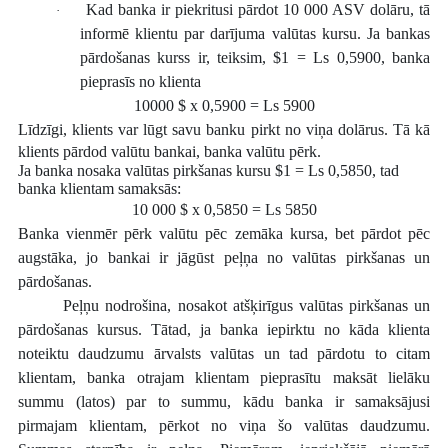
Kad banka ir piekritusi pārdot 10 000 ASV dolāru, tā
·
informē klientu par darījuma valūtas kursu. Ja bankas
pārdošanas kurss ir, teiksim, $1 = Ls 0,5900, banka
pieprasīs no klienta
10000 $ x 0,5900 = Ls 5900
Līdzīgi, klients var lūgt savu banku pirkt no viņa dolārus. Tā kā
klients pārdod valūtu bankai, banka valūtu pērk.
Ja banka nosaka valūtas pirkšanas kursu $1 = Ls 0,5850, tad
banka klientam samaksās:
10 000 $ x 0,5850 = Ls 5850
Banka vienmēr pērk valūtu pēc zemāka kursa, bet pārdot pēc
augstāka, jo bankai ir jāgūst peļņa no valūtas pirkšanas un
pārdošanas.
Peļņu nodrošina, nosakot atšķirīgus valūtas pirkšanas un
pārdošanas kursus. Tātad, ja banka iepirktu no kāda klienta
noteiktu daudzumu ārvalsts valūtas un tad pārdotu to citam
klientam, banka otrajam klientam pieprasītu maksāt lielāku
summu (latos) par to summu, kādu banka ir samaksājusi
pirmajam klientam, pērkot no viņa šo valūtas daudzumu.