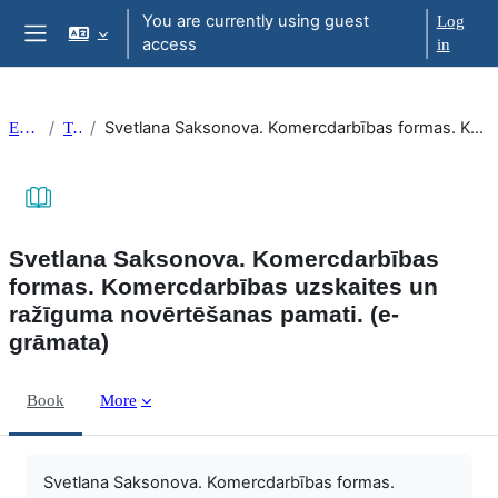
Skip to main content
You are currently using guest
Log
access
in
Side panel
Svetlana Saksonova. Komercdarbības formas. Komercdarbības uzskaites un ražīguma novērtēšanas pamati. (e-grāmata)
EkonT000
Topic 21
Svetlana Saksonova. Komercdarbības
formas. Komercdarbības uzskaites un
ražīguma novērtēšanas pamati. (e-
grāmata)
Book
More
Completion requirements
Svetlana Saksonova. Komercdarbības formas.