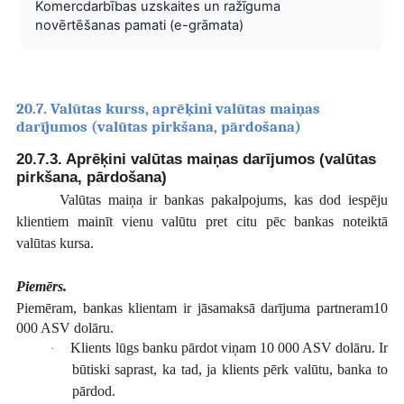
Komercdarbības uzskaites un ražīguma
novērtēšanas pamati (e-grāmata)
20.7. Valūtas kurss, aprēķini valūtas maiņas
darījumos (valūtas pirkšana, pārdošana)
20.7.3. Aprēķini valūtas maiņas darījumos (valūtas
pirkšana, pārdošana)
Valūtas maiņa ir bankas pakalpojums, kas dod iespēju
klientiem mainīt vienu valūtu pret citu pēc bankas noteiktā
valūtas kursa.
Piemērs.
Piemēram, bankas klientam ir jāsamaksā darījuma partneram10
000 ASV dolāru.
Klients lūgs banku pārdot viņam 10 000 ASV dolāru. Ir
·
būtiski saprast, ka tad, ja klients pērk valūtu, banka to
pārdod.