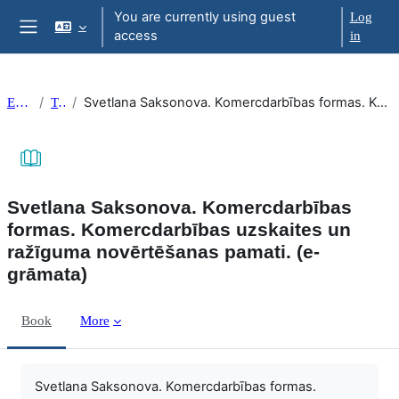
Skip to main content
You are currently using guest
Log
access
in
Side panel
Svetlana Saksonova. Komercdarbības formas. Komercdarbības uzskaites un ražīguma novērtēšanas pamati. (e-grāmata)
EkonT000
Topic 21
Svetlana Saksonova. Komercdarbības
formas. Komercdarbības uzskaites un
ražīguma novērtēšanas pamati. (e-
grāmata)
Book
More
Completion requirements
Svetlana Saksonova. Komercdarbības formas.