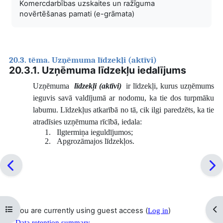
Komercdarbības uzskaites un ražīguma
novērtēšanas pamati (e-grāmata)
20.3. tēma. Uzņēmuma līdzekļi (aktīvi)
20.3.1. Uzņēmuma līdzekļu iedalījums
Uzņēmuma
līdzekļi (aktīvi)
ir līdzekļi, kurus uzņēmums
ieguvis savā valdījumā ar nodomu, ka tie dos turpmāku
labumu. Līdzekļus atkarībā no tā, cik ilgi paredzēts, ka tie
atradīsies uzņēmuma rīcībā, iedala:
1.
Ilgtermiņa ieguldījumos;
2.
Apgrozāmajos līdzekļos.
Open course index
Op
You are currently using guest access (
)
Log in
Data retention summary