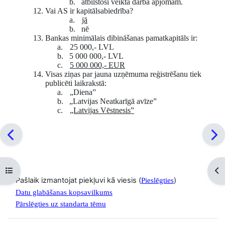
b.
atbilstoši veiktā darba apjomam.
12.
Vai AS ir kapitālsabiedrība?
a.
jā
b.
nē
13.
Bankas minimālais dibināšanas pamatkapitāls ir:
a.
25 000,- LVL
b.
5 000 000,- LVL
c.
5 000 000,- EUR
14.
Visas ziņas par jauna uzņēmuma reģistrēšanu tiek
publicēti laikrakstā:
a.
„Diena”
b.
„Latvijas Neatkarīgā avīze”
c.
„Latvijas Vēstnesis”
Atvērt kursu indeksu
Atv
Pašlaik izmantojat piekļuvi kā viesis (
)
Pieslēgties
Datu glabāšanas kopsavilkums
Pārslēgties uz standarta tēmu