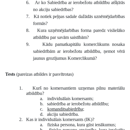
6.
Ar ko Sabiedrība ar ierobežotu atbildību atšķīrās
no akciju sabiedrības?
7.
Kā notiek peļņas sadale dažādās uznēmējdarbības
formās?
8.
Kura uzņēmējdarbības forma paredz vislielāko
atbildību par savām saistībām?
9.
Kādu pamatkapitālu komerclikums nosaka
sabiedrībām ar ierobežotu atbildību, ņemot vērā
jaunus grozījumus Komerclikumā?
Tests
(pareizas atbildes ir pasvītrotas)
1.
Kurš no komersantiem uzņemas pilnu materiālu
atbildību?
a.
individuālais komersants;
b.
sabiedrība ar ierobežotu atbildību;
c.
komanditsabiedrība;
d.
akciju sabiedrība.
2.
Kas ir individuālais komersants (IK)?
a.
fiziska persona, kura gūst ienākumus;
b.
fizisku personu apvienība, kura ierakstīta