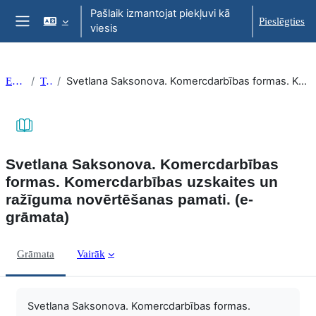
Atvērt galveno saturu
Pašlaik izmantojat piekļuvi kā
Pieslēgties
viesis
Sānu panelis
Svetlana Saksonova. Komercdarbības formas. Komercdarbības uzskaites un ražīguma novērtēšanas pamati. (e-grāmata)
EkonT000
Topic 21
Svetlana Saksonova. Komercdarbības
formas. Komercdarbības uzskaites un
ražīguma novērtēšanas pamati. (e-
grāmata)
Grāmata
Vairāk
Izpildes nosacījumi
Svetlana Saksonova. Komercdarbības formas.