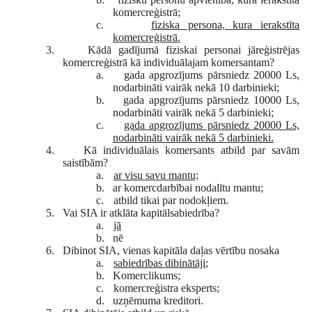
komercreģistrā;
c.
fiziska persona, kura ierakstīta
komercreģistrā.
3.
Kādā gadījumā fiziskai personai jāreģistrējas
komercreģistrā kā individuālajam komersantam?
a.
gada apgrozījums pārsniedz 20000 Ls,
nodarbināti vairāk nekā 10 darbinieki;
b.
gada apgrozījums pārsniedz 10000 Ls,
nodarbināti vairāk nekā 5 darbinieki;
c.
gada apgrozījums pārsniedz 20000 Ls,
nodarbināti vairāk nekā 5 darbinieki.
4.
Kā individuālais komersants atbild par savām
saistībām?
a.
ar visu savu mantu;
b.
ar komercdarbībai nodalītu mantu;
c.
atbild tikai par nodokļiem.
5.
Vai SIA ir atklāta kapitālsabiedrība?
a.
jā
b.
nē
6.
Dibinot SIA, vienas kapitāla daļas vērtību nosaka
a.
sabiedrības dibinātāji
;
b.
Komerclikums;
c.
komercreģistra eksperts;
d.
uzņēmuma kreditori.