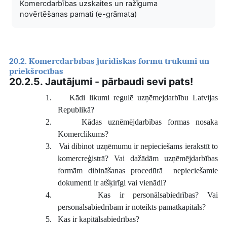
Komercdarbības uzskaites un ražīguma
novērtēšanas pamati (e-grāmata)
20.2. Komercdarbības juridiskās formu trūkumi un
priekšrocības
20.2.5. Jautājumi - pārbaudi sevi pats!
1.
Kādi likumi regulē uzņēmejdarbību Latvijas
Republikā?
2.
Kādas uznēmējdarbības formas nosaka
Komerclikums?
3.
Vai dibinot uzņēmumu ir nepieciešams ierakstīt to
komercreģistrā? Vai dažādām uzņēmējdarbības
formām dibināšanas procedūrā nepieciešamie
dokumenti ir atšķirīgi vai vienādi?
4.
Kas ir personālsabiedrības? Vai
personālsabiedrībām ir noteikts pamatkapitāls?
5.
Kas ir kapitālsabiedrības?