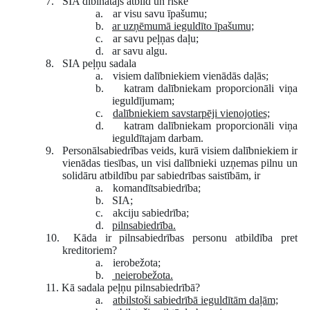
7.
SIA dibinātājs atbild un riskē
a.
ar visu savu īpašumu;
b.
ar uzņēmumā ieguldīto īpašumu;
c.
ar savu peļņas daļu;
d.
ar savu algu.
8.
SIA peļņu sadala
a.
visiem dalībniekiem vienādās daļās;
b.
katram dalībniekam proporcionāli viņa
ieguldījumam;
c.
dalībniekiem savstarpēji vienojoties;
d.
katram dalībniekam proporcionāli viņa
ieguldītajam darbam.
9.
Personālsabiedrības veids, kurā visiem dalībniekiem ir
vienādas tiesības, un visi dalībnieki uzņemas pilnu un
solidāru atbildību par sabiedrības saistībām, ir
a.
komandītsabiedrība;
b.
SIA;
c.
akciju sabiedrība;
d.
pilnsabiedrība.
10.
Kāda ir pilnsabiedrības personu atbildība pret
kreditoriem?
a.
ierobežota;
b.
neierobežota.
11.
Kā sadala peļņu pilnsabiedrībā?
a.
atbilstoši sabiedrībā ieguldītām daļām;