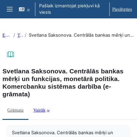
Atvērt galveno saturu
Pašlaik izmantojat piekļuvi kā
Pieslēgties
viesis
Sānu panelis
Svetlana Saksonova. Centrālās bankas mērķi un funkcijas, monetārā politika. Komercbanku sistēmas darbība (e-grāmata)
EkonT000
Topic 20
Svetlana Saksonova. Centrālās bankas
mērķi un funkcijas, monetārā politika.
Komercbanku sistēmas darbība (e-
grāmata)
Grāmata
Vairāk
Izpildes nosacījumi
Svetlana Saksonova. Centrālās bankas mērķi un