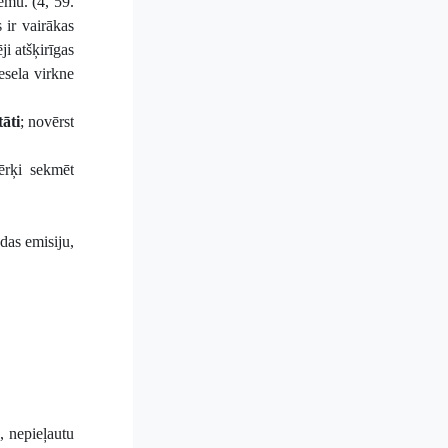
tēmu. (4, 59.
 ir vairākas
i atšķirīgas
esela virkne
tāti
; novērst
mērķi sekmēt
das emisiju,
, nepieļautu