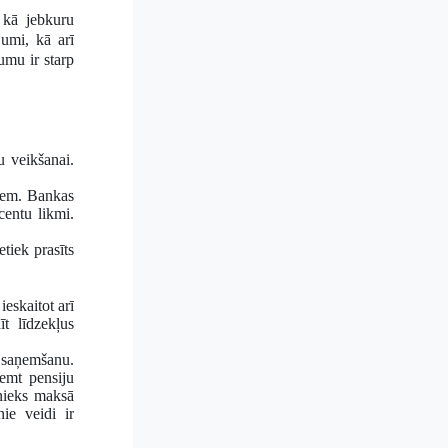
 kā jebkuru
jumi, kā arī
jumu ir starp
u veikšanai.
tiem. Bankas
centu likmi.
tiek prasīts
eskaitot arī
īt līdzekļus
u saņemšanu.
ņemt pensiju
nieks maksā
ie veidi ir