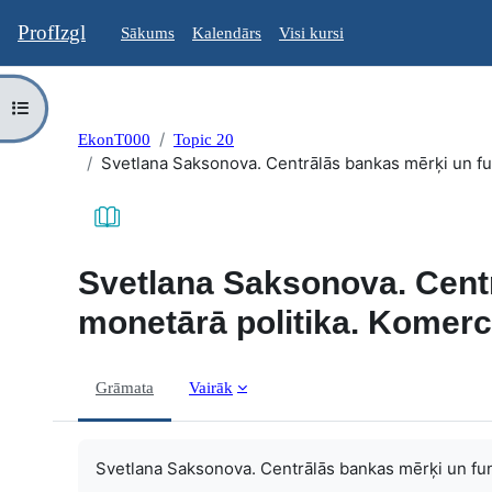
Atvērt galveno saturu
ProfIzgl
Sākums
Kalendārs
Visi kursi
Atvērt kursu indeksu
EkonT000
Topic 20
Svetlana Saksonova. Centrālās bankas mērķi un fu
Svetlana Saksonova. Centr
monetārā politika. Komer
Grāmata
Vairāk
Izpildes nosacījumi
Svetlana Saksonova. Centrālās bankas mērķi un fun