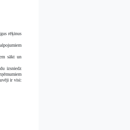
gus rēķinus
kalpojumiem
iem sākt un
du izsniedz
 uzņēmumiem
ēji ir visi: