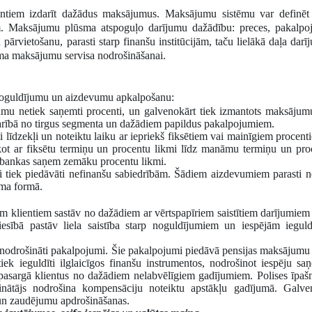
ientiem izdarīt dažādus maksājumus. Maksājumu sistēmu var definēt
jiem. Maksājumu plūsma atspoguļo darījumu dažādību: preces, pakalpo
u pārvietošanu, parasti starp finanšu institūcijām, taču lielākā daļa darī
oma maksājumu servisa nodrošināšanai.
noguldījumu un aizdevumu apkalpošanu:
umu netiek saņemti procenti, un galvenokārt tiek izmantots maksājum
rībā no tirgus segmenta un dažādiem papildus pakalpojumiem.
i līdzekļi un noteiktu laiku ar iepriekš fiksētiem vai mainīgiem procen
kot ar fiksētu termiņu un procentu likmi līdz manāmu termiņu un pro
no bankas saņem zemāku procentu likmi.
i tiek piedāvāti nefinanšu sabiedrībām. Šādiem aizdevumiem parasti ne
uma formā.
em klientiem sastāv no dažādiem ar vērtspapīriem saistītiem darījumiem i
iesībā pastāv liela saistība starp noguldījumiem un iespējām ieguld
i nodrošināti pakalpojumi. Šie pakalpojumi piedāvā pensijas maksājum
k ieguldīti ilglaicīgos finanšu instrumentos, nodrošinot iespēju sa
asargā klientus no dažādiem nelabvēlīgiem gadījumiem. Polises īpaš
nātājs nodrošina kompensāciju noteiktu apstākļu gadījumā. Galven
 un zaudējumu apdrošināšanas.