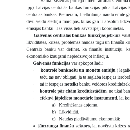
Banku sistēmas pirmajā līmenī atrodas Centrālā ban
lpp) Latvijas centrālās bankas funkcijas pilda Latvijas B
centrālās bankas. Piemēram, Lielbritānijā naudu emitē gan
divu veidu sterliņu mārciņas, kuras gan ir absolūti līdz
emisijas banku. Tās visas tiek savstarpēji koordinētas.
Galvenās centrālās bankas funkcijas
jebkurā vals
likviditātes, krīzes, problēmas naudas tirgū un finanšu 
Centrālo banku var definēt, kā finanšu institūciju, k
ekonomisko izaugsmi nepiedzīvojot inflāciju.
Galvenās funkcijas
var apkopot šādi:
·
kontrolē banknošu un monētu emisiju
( legāli
taču tas nav obligāti, ja tā saglabā iespējas iero
·
tai ir iespējas
noteikt
banku veidotos kredītlīdzekļ
·
kontrole pār citām kredītiestādēm
, ne tikai ba
·
efektīvi
jāpielieto monetārie instrumenti
, lai ko
a)
Kreditēšanas apjomu,
b)
Likviditāti,
c)
Naudas piedāvājumu ekonomikā;
jāuzrauga finanšu sektors,
lai novērstu krīzes r