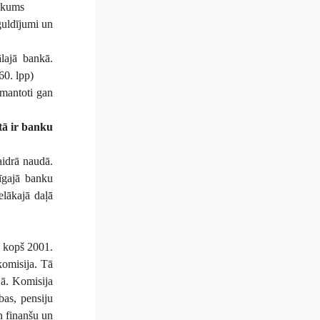
rukums
guldījumi un
ālajā bankā.
60. lpp)
zmantoti gan
tā ir banku
aidrā naudā.
īgajā banku
elākajā daļā
- kopš 2001.
komisija. Tā
jā. Komisija
bas, pensiju
n finanšu un