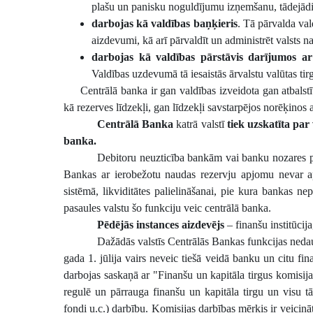
plašu un panisku noguldījumu izņemšanu, tādejādi 
darbojas kā valdības baņķieris
. Tā pārvalda va
aizdevumi, kā arī pārvaldīt un administrēt valsts n
darbojas kā valdības pārstāvis darījumos a
Valdības uzdevumā tā iesaistās ārvalstu valūtas tirg
Centrālā banka ir gan valdības izveidota gan atbals
kā rezerves līdzekļi, gan līdzekļi savstarpējos norēķinos 
Centrālā Banka
katrā valstī
tiek uzskatīta
par 
banka.
Debitoru neuzticība bankām vai banku nozares pa
Bankas ar ierobežotu naudas rezervju apjomu nevar ap
sistēmā, likviditātes palielināšanai, pie kura bankas ne
pasaules valstu šo funkciju veic centrālā banka.
Pēdējās instances aizdevējs
– finanšu institūcij
Dažādās valstīs
Centrālās Bankas funkcijas nedau
gada 1. jūlija vairs neveic tiešā veidā banku un citu fi
darbojas saskaņā ar "Finanšu un kapitāla tirgus komisi
regulē un pārrauga finanšu un kapitāla tirgu un visu tā
fondi u.c.) darbību. Komisijas darbības mērķis ir veicinā