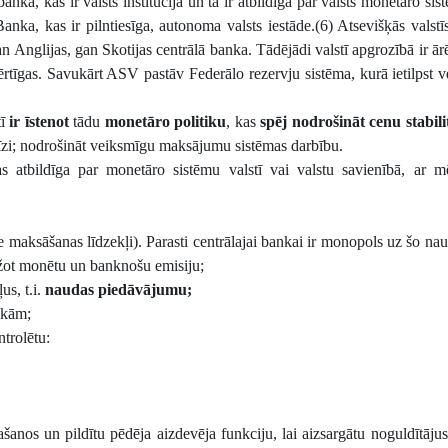
ka, kas ir valsts institūcija un tā ir atbildīga par valsts monetāro sis
anka, kas ir pilntiesīga, autonoma valsts iestāde.(6) Atsevišķās valstīs
 Anglijas, gan Skotijas centrālā banka. Tādējādi valstī apgrozībā ir ārēj
vērtīgas. Savukārt ASV pastāv Federālo rezervju sistēma, kurā ietilpst v
tī
ir īstenot
tādu
monetāro politiku
, kas
spēj nodrošināt cenu stabili
krīzi; nodrošināt veiksmīgu maksājumu sistēmas darbību.
as atbildīga par monetāro sistēmu valstī vai valstu savienībā, ar 
e maksāšanas līdzekļi). Parasti centrālajai bankai ir monopols uz šo nau
bežot monētu un banknošu emisiju;
us, t.i.
naudas piedāvājumu;
nkām;
ntrolētu:
ašanos un pildītu pēdēja aizdevēja funkciju, lai aizsargātu noguldītājus