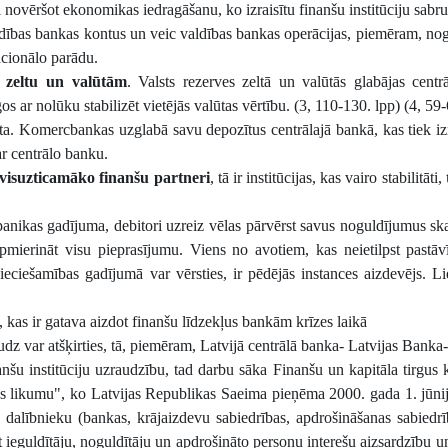
novēršot ekonomikas iedragāšanu, ko izraisītu finanšu institūciju sab
ldības bankas kontus un veic valdības bankas operācijas, piemēram, no
acionālo parādu.
r zeltu un valūtām
. Valsts rezerves zeltā un valūtās glabājas centr
os ar nolūku stabilizēt vietējās valūtas vērtību. (3, 110-130. lpp) (4, 59-
tīta. Komercbankas uzglabā savu depozītus centrālajā bankā, kas tiek i
ar centrālo banku.
visuzticamāko finanšu partneri
, tā ir institūcijas, kas vairo stabilitāti,
nikas gadījuma, debitori uzreiz vēlas pārvērst savus noguldījumus sk
mierināt visu pieprasījumu. Viens no avotiem, kas neietilpst pastāv
pieciešamības gadījumā var vērsties, ir pēdējās instances aizdevējs. Li
a, kas ir gatava aizdot finanšu līdzekļus bankām krīzes laikā
dz var atšķirties, tā, piemēram, Latvijā centrālā banka- Latvijas Banka
nanšu institūciju uzraudzību, tad darbu sāka Finanšu un kapitāla tirgus 
jas likumu", ko Latvijas Republikas Saeima pieņēma 2000. gada 1. jūni
 dalībnieku (bankas, krājaizdevu sabiedrības, apdrošināšanas sabiedrī
t ieguldītāju, noguldītāju un apdrošināto personu interešu aizsardzību u