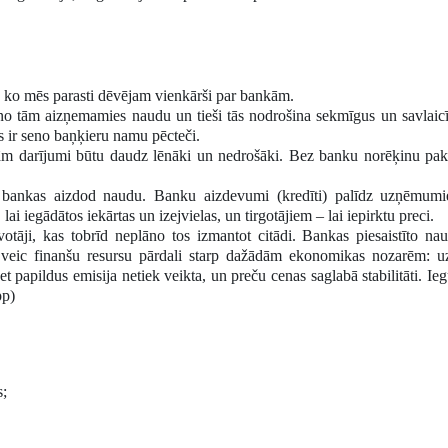
 ko mēs parasti dēvējam vienkārši par bankām.
 tām aizņemamies naudu un tieši tās nodrošina sekmīgus un savlaicī
 ir seno baņķieru namu pēcteči.
kām darījumi būtu daudz lēnāki un nedrošāki. Bez banku norēķinu pa
u bankas aizdod naudu. Banku aizdevumi (kredīti) palīdz uzņēmum
ai iegādātos iekārtas un izejvielas, un tirgotājiem – lai iepirktu preci.
āji, kas tobrīd neplāno tos izmantot citādi. Bankas piesaistīto nau
 veic finanšu resursu pārdali starp dažādām ekonomikas nozarēm:
papildus emisija netiek veikta, un preču cenas saglabā stabilitāti. Ieguv
pp)
s;