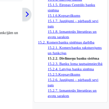
15.1.5. Eiropas Centrālo banku
sistēma
15.1.6.Kopsavilkums
15.1.7. Jautājumi – pārbaudi sevi
pats
15.1.8. Izmantotās literatūras un
funkcijām un
avotu saraksts
15.2. Komercbanku sistēmas darbība
15.2.1. Komercbanku raksturojums
un funkcijas
15.2.2. Divlīmeņu banku sistēma
15.2.3. Banku loma tautsaimniecībā
15.2.4. Latvijas banku sistēma
15.2.5.Kopsavilkums
15.2.6. Jautājumi – pārbaudi sevi
pats
15.2.7. Izmantotās literatūras un
avotu saraksts