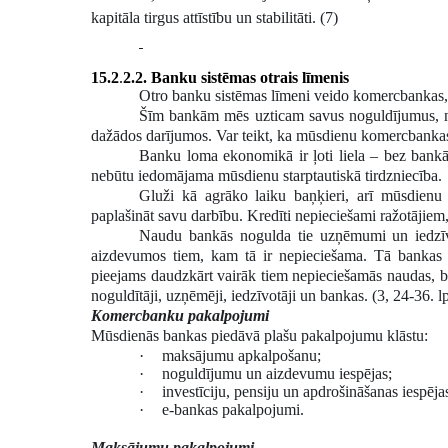
kapitāla tirgus attīstību un stabilitāti. (7)
15.2
.
2.2. Banku sistēmas otrais līmenis
Otro banku sistēmas līmeni veido komercbankas,
Šīm bankām mēs uzticam savus noguldījumus, no
dažādos darījumos. Var teikt, ka mūsdienu komercbankas
Banku loma ekonomikā ir ļoti liela – bez ban
nebūtu iedomājama mūsdienu starptautiskā tirdzniecība.
Gluži kā agrāko laiku baņķieri, arī mūsdien
paplašināt savu darbību. Kredīti nepieciešami ražotājiem, l
Naudu bankās nogulda tie uzņēmumi un iedzīvot
aizdevumos tiem, kam tā ir nepieciešama. Tā bankas
pieejams daudzkārt vairāk tiem nepieciešamās naudas, bet 
noguldītāji, uzņēmēji, iedzīvotāji un bankas. (3, 24-36. l
Komercbanku pakalpojumi
Mūsdienās bankas piedāvā plašu pakalpojumu klāstu:
·
maksājumu apkalpošanu;
·
noguldījumu un aizdevumu iespējas;
·
investīciju, pensiju un apdrošināšanas iespēja
·
e-bankas pakalpojumi.
Maksājumu pakalpojumi