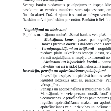
Svarīgs banku piedāvātais pakalpojums ir iespēja kl
pasākumu ar vērtības transfertu starp tajā iesaistīta
finanšu aktīvi. Daži darījumi ir saistīti ar milzīgu vērtīb
fiziskām un/vai juridiskām personām. Bankām ir liela l
Noguldījumi un aizdevumi
Papildus maksājumu nodrošināšanai bankas veic plašu 
·
Maksājumu konts
– parasti par noguldīj
Bankas piedāvā daudzus dažādus kontus atka
·
Termiņnoguldījumi un krājkonti
– noguldīt
piedāvā plašu uzkrāšanas iespēju klāstu, sā
Parasti noguldījumi ar iespēju tikt izņemti 
·
Aizdevumi un hipotekārie kredīti
– parast
galvotājs vai arī ir jādot ķīla nekustamā īpaš
Investīciju, pensiju un apdrošināšanas pakalpojumi
·
Investīciju iespējas, ko piedāvā bankas savi
ieguldot līdzekļus akcijās, parādzīmēs. Pat
vērtspapīros.
·
Pensijas un apdrošināšana ir mūsdienās plaš
Maksājumi, ko veic persona nonāk fondā tie
vecumdienās. Apdrošināšanas pakalpojums p
regulāru apdrošināšanas maksu un apdroši
apdrošināšanas veidi ir dzīvības un īpašuma