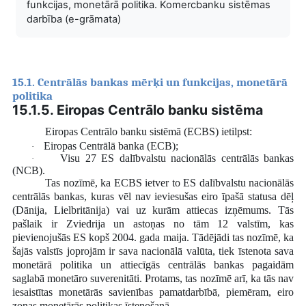
funkcijas, monetārā politika. Komercbanku sistēmas
darbība (e-grāmata)
15.1. Centrālās bankas mērķi un funkcijas, monetārā
politika
15.1.5. Eiropas Centrālo banku sistēma
Eiropas Centrālo banku sistēmā
(ECBS) ietilpst:
Eiropas Centrālā banka (ECB);
·
Visu 27 ES dalībvalstu nacionālās centrālās bankas
·
(NCB).
Tas nozīmē, ka ECBS ietver to ES dalībvalstu nacionālās
centrālās bankas, kuras vēl nav ieviesušas eiro īpašā statusa dēļ
(Dānija, Lielbritānija) vai uz kurām attiecas izņēmums. Tās
pašlaik ir Zviedrija un astoņas no tām 12 valstīm, kas
pievienojušās ES kopš 2004. gada maija. Tādējādi tas nozīmē, ka
šajās valstīs joprojām ir sava nacionālā valūta, tiek īstenota sava
monetārā politika un attiecīgās centrālās bankas pagaidām
saglabā monetāro suverenitāti. Protams, tas nozīmē arī, ka tās nav
iesaistītas monetārās savienības pamatdarbībā, piemēram, eiro
zonas monetārās politikas īstenošanā.