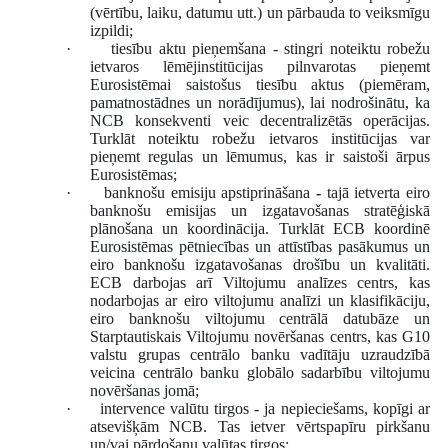
(vērtību, laiku, datumu utt.) un pārbauda to veiksmīgu
izpildi;
·
tiesību aktu pieņemšana -
stingri noteiktu robežu
ietvaros lēmējinstitūcijas pilnvarotas pieņemt
Eurosistēmai saistošus tiesību aktus (piemēram,
pamatnostādnes un norādījumus), lai nodrošinātu, ka
NCB konsekventi veic decentralizētās operācijas.
Turklāt noteiktu robežu ietvaros institūcijas var
pieņemt regulas un lēmumus, kas ir saistoši ārpus
Eurosistēmas;
·
banknošu emisiju apstiprināšana
-
tajā ietverta eiro
banknošu emisijas un izgatavošanas stratēģiskā
plānošana un koordinācija. Turklāt ECB koordinē
Eurosistēmas pētniecības un attīstības pasākumus un
eiro banknošu izgatavošanas drošību un kvalitāti.
ECB darbojas arī Viltojumu analīzes centrs, kas
nodarbojas ar eiro viltojumu analīzi un klasifikāciju,
eiro banknošu viltojumu centrālā datubāze un
Starptautiskais Viltojumu novēršanas centrs, kas G10
valstu grupas centrālo banku vadītāju uzraudzībā
veicina centrālo banku globālo sadarbību viltojumu
novēršanas jomā;
·
intervence valūtu tirgos -
ja nepieciešams, kopīgi ar
atsevišķām NCB. Tas ietver vērtspapīru pirkšanu
un/vai pārdošanu valūtas tirgos;