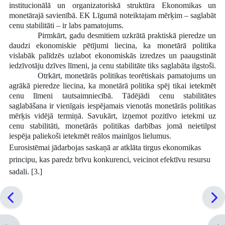
institucionālā un organizatoriskā struktūra Ekonomikas un
monetārajā savienībā. EK Līgumā noteiktajam mērķim – saglabāt
cenu stabilitāti – ir labs pamatojums.
Pirmkārt, gadu desmitiem uzkrātā praktiskā pieredze un
daudzi ekonomiskie pētījumi liecina, ka monetārā politika
vislabāk palīdzēs uzlabot ekonomiskās izredzes un paaugstināt
iedzīvotāju dzīves līmeni, ja cenu stabilitāte tiks saglabāta ilgstoši.
Otrkārt, monetārās politikas teorētiskais pamatojums un
agrākā pieredze liecina, ka monetārā politika spēj tikai ietekmēt
cenu līmeni tautsaimniecībā. Tādējādi cenu stabilitātes
saglabāšana ir vienīgais iespējamais vienotās monetārās politikas
mērķis vidējā termiņā. Savukārt, izņemot pozitīvo ietekmi uz
cenu stabilitāti, monetārās politikas darbības jomā neietilpst
iespēja paliekoši ietekmēt reālos mainīgos lielumus.
Eurosistēmai jādarbojas saskaņā ar atklāta tirgus ekonomikas
principu, kas paredz brīvu konkurenci, veicinot efektīvu resursu
sadali. [3.]