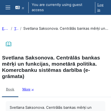
Skip to main content
You are currently using guest
Log
access
in
Side panel
Svetlana Saksonova. Centrālās bankas mērķi un funkcijas, monetārā politika. Komercbanku sistēmas darbība (e-grāmata)
EkonT000
Topic 20
Svetlana Saksonova. Centrālās bankas
mērķi un funkcijas, monetārā politika.
Komercbanku sistēmas darbība (e-
grāmata)
Book
More
Completion requirements
Svetlana Saksonova. Centrālās bankas mērķi un