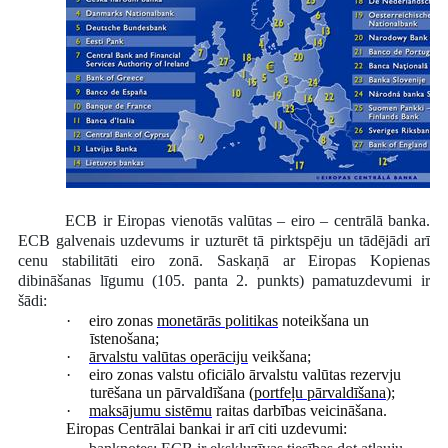
ECB ir Eiropas vienotās valūtas – eiro – centrālā banka.
ECB galvenais uzdevums ir uzturēt tā pirktspēju un tādējādi arī
cenu stabilitāti eiro zonā.
Saskaņā ar Eiropas Kopienas
dibināšanas līgumu (105. panta 2. punkts) pamatuzdevumi ir
šādi:
·
eiro zonas
monetārās politikas
noteikšana un
īstenošana;
·
ārvalstu valūtas operāciju
veikšana;
·
eiro zonas valstu oficiālo ārvalstu valūtas rezervju
turēšana un pārvaldīšana (
portfeļu pārvaldīšana
);
·
maksājumu sistēmu
raitas darbības veicināšana.
Eiropas Centrālai bankai ir arī citi uzdevumi: