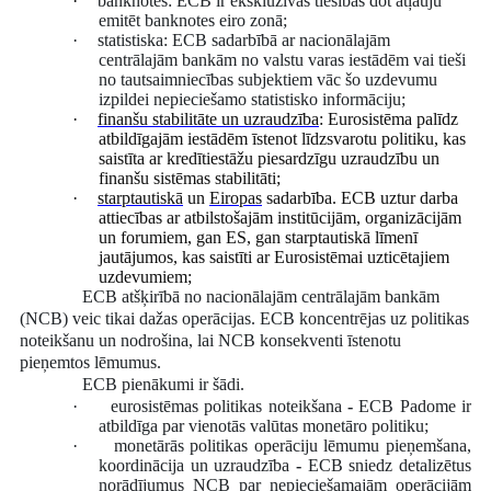
·
banknotes: ECB ir ekskluzīvas tiesības dot atļauju
emitēt banknotes eiro zonā;
·
statistiska: ECB sadarbībā ar nacionālajām
centrālajām bankām no valstu varas iestādēm vai tieši
no tautsaimniecības subjektiem vāc šo uzdevumu
izpildei nepieciešamo statistisko informāciju;
·
finanšu stabilitāte un uzraudzība
: Eurosistēma palīdz
atbildīgajām iestādēm īstenot līdzsvarotu politiku, kas
saistīta ar kredītiestāžu piesardzīgu uzraudzību un
finanšu sistēmas stabilitāti;
·
starptautiskā
un
Eiropas
sadarbība. ECB uztur darba
attiecības ar atbilstošajām institūcijām, organizācijām
un forumiem, gan ES, gan starptautiskā līmenī
jautājumos, kas saistīti ar Eurosistēmai uzticētajiem
uzdevumiem
;
ECB atšķirībā no nacionālajām centrālajām bankām
(NCB) veic tikai dažas operācijas. ECB koncentrējas uz politikas
noteikšanu un nodrošina, lai NCB konsekventi īstenotu
pieņemtos lēmumus.
ECB pienākumi ir šādi.
·
eurosistēmas politikas noteikšana
-
ECB Padome ir
atbildīga par vienotās valūtas monetāro politiku;
·
monetārās politikas operāciju lēmumu pieņemšana,
koordinācija un uzraudzība
-
ECB sniedz detalizētus
norādījumus NCB par nepieciešamajām operācijām