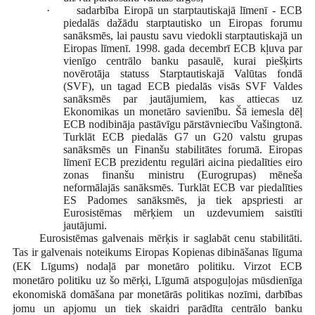
·
sadarbība Eiropā un starptautiskajā līmenī -
ECB
piedalās dažādu starptautisko un Eiropas forumu
sanāksmēs, lai paustu savu viedokli starptautiskajā un
Eiropas līmenī. 1998. gada decembrī ECB kļuva par
vienīgo centrālo banku pasaulē, kurai piešķirts
novērotāja statuss Starptautiskajā Valūtas fondā
(SVF), un tagad ECB piedalās visās SVF Valdes
sanāksmēs par jautājumiem, kas attiecas uz
Ekonomikas un monetāro savienību. Šā iemesla dēļ
ECB nodibināja pastāvīgu pārstāvniecību Vašingtonā.
Turklāt ECB piedalās G7 un G20 valstu grupas
sanāksmēs un Finanšu stabilitātes forumā. Eiropas
līmenī ECB prezidentu regulāri aicina piedalīties eiro
zonas finanšu ministru (Eurogrupas) mēneša
neformālajās sanāksmēs. Turklāt ECB var piedalīties
ES Padomes sanāksmēs, ja tiek apspriesti ar
Eurosistēmas mērķiem un uzdevumiem saistīti
jautājumi.
Eurosistēmas galvenais mērķis ir saglabāt cenu stabilitāti.
Tas ir galvenais noteikums Eiropas Kopienas dibināšanas līguma
(EK Līgums) nodaļā par monetāro politiku. Virzot ECB
monetāro politiku uz šo mērķi, Līgumā atspoguļojas mūsdienīga
ekonomiskā domāšana par monetārās politikas nozīmi, darbības
jomu un apjomu un tiek skaidri parādīta centrālo banku