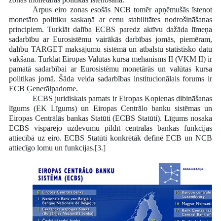
Ārpus eiro zonas esošās NCB tomēr apņēmušās īstenot
monetāro politiku saskaņā ar cenu stabilitātes nodrošināšanas
principiem. Turklāt dalība ECBS paredz aktīvu dažāda līmeņa
sadarbību ar Eurosistēmu vairākās darbības jomās, piemēram,
dalību TARGET maksājumu sistēmā un atbalstu statistisko datu
vākšanā. Turklāt Eiropas Valūtas kursa mehānisms II (VKM II) ir
pamatā sadarbībai ar Eurosistēmu monetārās un valūtas kursa
politikas jomā. Šāda veida sadarbības institucionālais forums ir
ECB Ģenerālpadome.
ECBS juridiskais pamats ir Eiropas Kopienas dibināšanas
līgums (EK Līgums) un Eiropas Centrālo banku sistēmas un
Eiropas Centrālās bankas Statūti (ECBS Statūti). Līgums nosaka
ECBS vispārējo uzdevumu pildīt centrālās bankas funkcijas
attiecībā uz eiro. ECBS Statūti konkrētāk definē ECB un NCB
attiecīgo lomu un funkcijas.[3.]