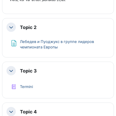
Topic 2
Savērst
Лебедев и Пуоджукс в группе лидеров
Lapa
чемпионата Европы
Topic 3
Savērst
Vārdnīca
Termini
Topic 4
Savērst