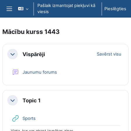
Atvērt galveno saturu
Pašlaik izmantojat piekļuvi kā
Pieslēgties
viesis
Sānu panelis
Mācību kurss 1443
Section outline
Vispārēji
Savērst visu
Savērst
Jaunumu forums
Topic 1
Savērst
URL
Sports
Vieta, kur var atrast jaunākas ziņas.