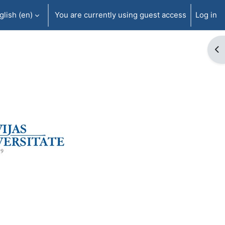
lish ‎(en)‎
You are currently using guest access
Log in
Op