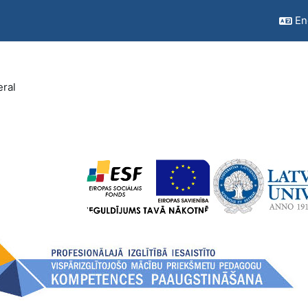
Eng
ral
outline