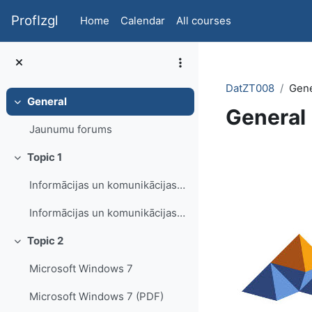
Skip to main content
ProfIzgl
Home
Calendar
All courses
DatZT008
Gene
General
Collapse
General
Jaunumu forums
Section 
Topic 1
Collapse
Informācijas un komunikācijas tehnoloģiju pamatjēdzieni
Informācijas un komunikācijas tehnoloģiju pamatjēdzieni (PDF)
Topic 2
Collapse
Microsoft Windows 7
Microsoft Windows 7 (PDF)