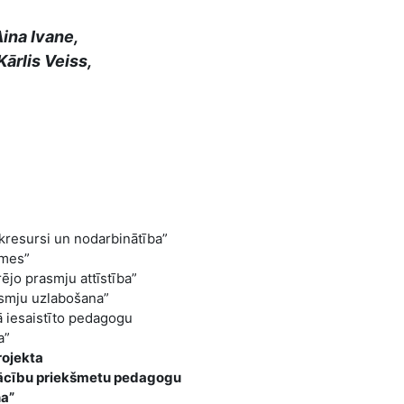
Aina Ivane,
Kārlis Veiss,
resursi un nodarbinātība”
smes”
ējo prasmju attīstība”
rasmju uzlabošana”
bā iesaistīto pedagogu
a”
rojekta
o mācību priekšmetu pedagogu
a”