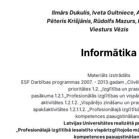
Ilmārs Dukulis, Iveta Gultniece, 
Pēteris Krišjānis, Rūdolfs Mazurs, 
Viesturs Vēzis
Informātika
Materiāls izstrādāts
ESF Darbības programmas 2007. - 2013.gadam „Cilvēk
prioritātes 1.2. „Izglītība un pra
pasākuma 1.2.1.„Profesionālās izglītības un vispār
aktivitātes 1.2.1.2. „Vispārējo zināšanu un p
apakšaktivitātes 1.2.1.1.2. „Profesionālajā izglītī
kompetences paaugstināšan
Latvijas Universitātes realizētā p
„Profesionālajā izglītībā iesaistīto vispārizglītojoš
kompetences paaugstināšan