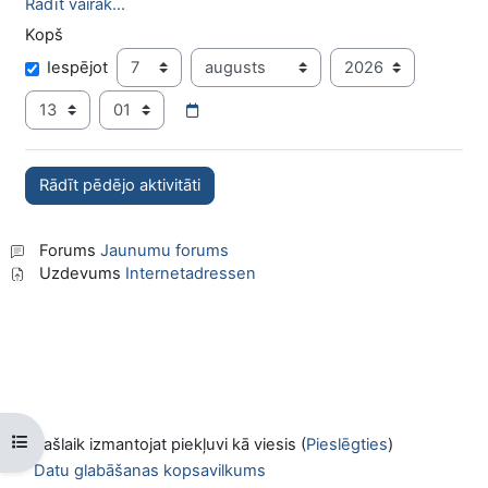
Rādīt vairāk...
Kopš
Kopš
Diena
Mēnesis
Gads
Iespējot
Stunda
Minūte
Forums
Jaunumu forums
Uzdevums
Internetadressen
Atvērt kursu indeksu
Pašlaik izmantojat piekļuvi kā viesis (
Pieslēgties
)
Datu glabāšanas kopsavilkums