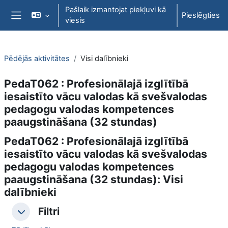
Atvērt galveno saturu
Pašlaik izmantojat piekļuvi kā
Pieslēgties
viesis
Sānu panelis
Pēdējās aktivitātes
Visi dalībnieki
PedaT062 : Profesionālajā izglītībā
iesaistīto vācu valodas kā svešvalodas
pedagogu valodas kompetences
paaugstināšana (32 stundas)
PedaT062 : Profesionālajā izglītībā
iesaistīto vācu valodas kā svešvalodas
pedagogu valodas kompetences
paaugstināšana (32 stundas): Visi
dalībnieki
Filtri
Filtri
Filtri