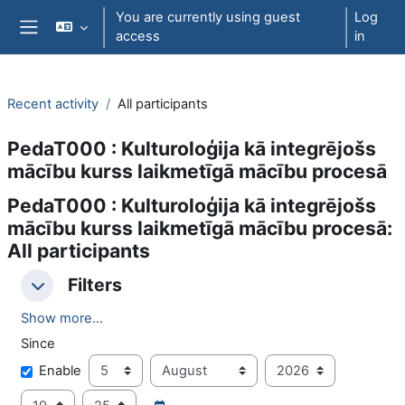
Skip to main content
You are currently using guest
Log
access
in
Side panel
Recent activity
All participants
PedaT000 : Kulturoloģija kā integrējošs
mācību kurss laikmetīgā mācību procesā
PedaT000 : Kulturoloģija kā integrējošs
mācību kurss laikmetīgā mācību procesā:
All participants
Filters
Filters
Filters
Show more...
Since
Since
Day
Month
Year
Enable
Hour
Minute