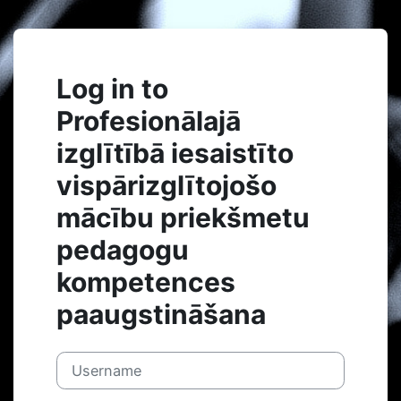
Skip to main content
Log in to
Profesionālajā
izglītībā iesaistīto
vispārizglītojošo
mācību priekšmetu
pedagogu
kompetences
paaugstināšana
Username