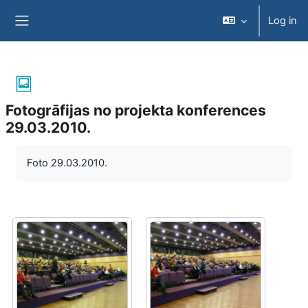
Skip to main content
Log in
Side panel
Fotogrāfijas no projekta konferences
29.03.2010.
Completion requirements
Foto 29.03.2010.