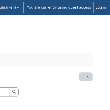
lish ‎(en)‎
You are currently using guest access
Log in
Export entrie
...
Search