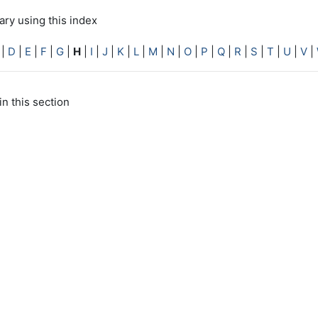
ry using this index
|
D
|
E
|
F
|
G
|
H
|
I
|
J
|
K
|
L
|
M
|
N
|
O
|
P
|
Q
|
R
|
S
|
T
|
U
|
V
|
in this section