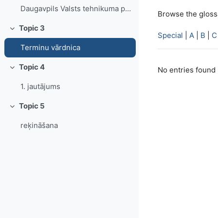
Daugavpils Valsts tehnikuma pasākumi
Browse the glossa
Topic 3
Collapse
Special
|
A
|
B
|
C
Terminu vārdnica
Topic 4
No entries found 
Collapse
1. jautājums
Topic 5
Collapse
reķināšana