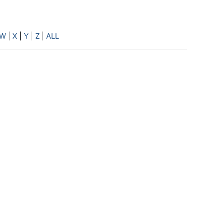
W
|
X
|
Y
|
Z
|
ALL