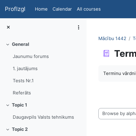
Skip to main content
ProfIzgl
Home
Calendar
All courses
Mācību 1442
T
General
Collapse
Term
Jaunumu forums
Completion re
1. jautājums
Terminu vārdni
Tests Nr.1
Referāts
Topic 1
Collapse
Browse the glossa
Daugavpils Valsts tehnikums
Topic 2
Collapse