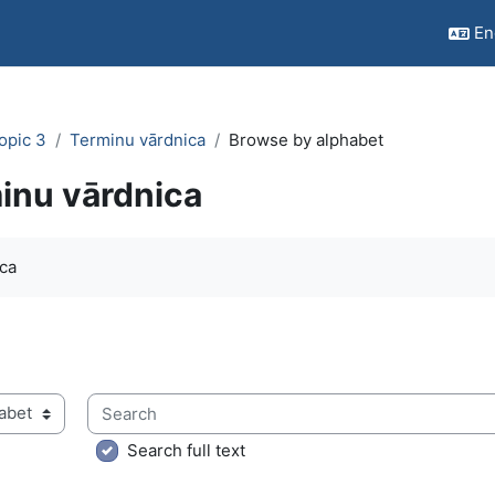
Eng
opic 3
Terminu vārdnica
Browse by alphabet
inu vārdnica
quirements
ca
Search
ry using this index
Search full text