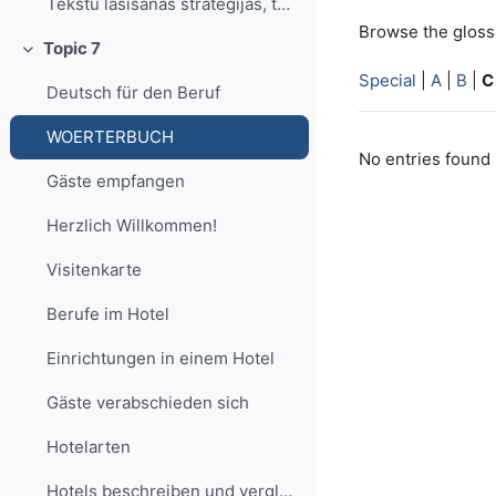
Tekstu lasīšanas stratēģijas, tekstu veidi, lasīšanas veidi
Browse the glossa
Topic 7
Collapse
Special
|
A
|
B
|
C
Deutsch für den Beruf
WOERTERBUCH
No entries found 
Gäste empfangen
Herzlich Willkommen!
Visitenkarte
Berufe im Hotel
Einrichtungen in einem Hotel
Gäste verabschieden sich
Hotelarten
Hotels beschreiben und vergleichen