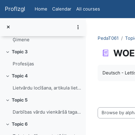
Skip to main content
Topic 1
Collapse
ProfIzgl
Home
Calendar
All courses
Iepazīšanās. Sasveicināšanās. PIlsēta. Adrese. Telefona Nr.
Topic 2
Collapse
PedaT061
Topi
Ģimene
WOE
Topic 3
Collapse
Profesijas
Completion re
Deutsch - Lett
Topic 4
Collapse
Lietvārdu locīšana, artikula lietošana
Topic 5
Collapse
Darbības vārdu vienkāršā tagadne (stiprie un vājie darbības vārdi)
Browse the glossa
Topic 6
Collapse