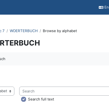
Eng
c 7
WOERTERBUCH
Browse by alphabet
RTERBUCH
quirements
isch
Search
ry using this index
Search full text