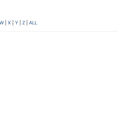
W
|
X
|
Y
|
Z
|
ALL