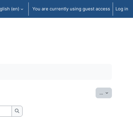
lish ‎(en)‎
You are currently using guest access
Log in
Export entrie
...
Search