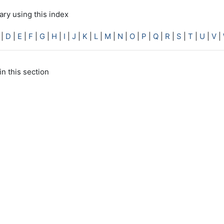
ry using this index
|
D
|
E
|
F
|
G
|
H
|
I
|
J
|
K
|
L
|
M
|
N
|
O
|
P
|
Q
|
R
|
S
|
T
|
U
|
V
|
in this section