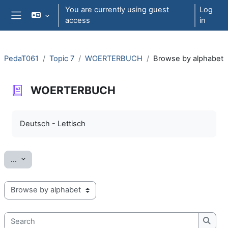
Skip to main content
You are currently using guest
Log
access
in
Side panel
PedaT061
Topic 7
WOERTERBUCH
Browse by alphabet
WOERTERBUCH
Completion requirements
Deutsch - Lettisch
Export entries
...
Browse the glossary using this index
Search