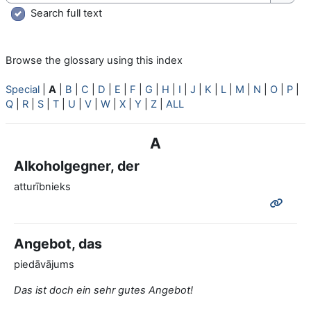
Searc
Search full text
Browse the glossary using this index
Special
|
A
|
B
|
C
|
D
|
E
|
F
|
G
|
H
|
I
|
J
|
K
|
L
|
M
|
N
|
O
|
P
|
Q
|
R
|
S
|
T
|
U
|
V
|
W
|
X
|
Y
|
Z
|
ALL
A
Alkoholgegner, der
atturībnieks
Angebot, das
piedāvājums
Das ist doch ein sehr gutes Angebot!