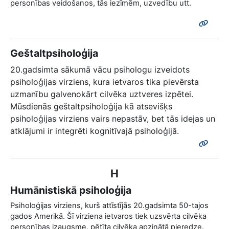
personības veidošanos, tās iezīmēm, uzvedību utt.
Geštaltpsiholoģija
20.gadsimta sākumā vācu psihologu izveidots
psiholoģijas virziens, kura ietvaros tika pievērsta
uzmanību galvenokārt cilvēka uztveres izpētei.
Mūsdienās geštaltpsiholoģija kā atsevišķs
psiholoģijas virziens vairs nepastāv, bet tās idejas un
atklājumi ir integrēti kognitīvajā psiholoģijā.
H
Humānistiskā psiholoģija
Psiholoģijas virziens, kurš attīstījās 20.gadsimta 50-tajos
gados Amerikā. Šī virziena ietvaros tiek uzsvērta cilvēka
personības izaugsme, pētīta cilvēka apzinātā pieredze.