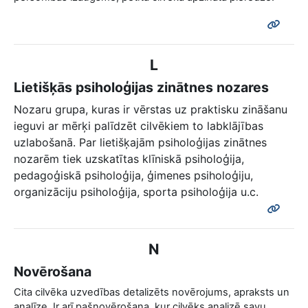
L
Lietišķās psiholoģijas zinātnes nozares
Nozaru grupa, kuras ir vērstas uz praktisku zināšanu
ieguvi ar mērķi palīdzēt cilvēkiem to labklājības
uzlabošanā. Par lietišķajām psiholoģijas zinātnes
nozarēm tiek uzskatītas klīniskā psiholoģija,
pedagoģiskā psiholoģija, ģimenes psiholoģiju,
organizāciju psiholoģija, sporta psiholoģija u.c.
N
Novērošana
Cita cilvēka uzvedības detalizēts novērojums, apraksts un
analīze. Ir arī pašnovērošana, kur cilvēks analizē savu