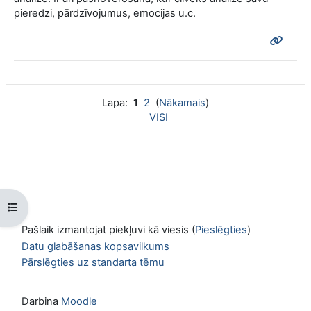
pieredzi, pārdzīvojumus, emocijas u.c.
Lapa:
1
2
(
Nākamais
)
VISI
Atvērt kursu indeksu
Pašlaik izmantojat piekļuvi kā viesis (
Pieslēgties
)
Datu glabāšanas kopsavilkums
Pārslēgties uz standarta tēmu
Darbina
Moodle