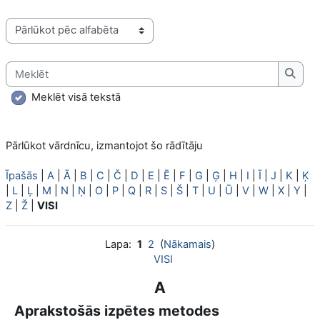
Pārlūkot vārdnīcu, izmantojot šo rādītāju
Meklēt
Meklē
Meklēt visā tekstā
Pārlūkot vārdnīcu, izmantojot šo rādītāju
Īpašās
|
A
|
Ā
|
B
|
C
|
Č
|
D
|
E
|
Ē
|
F
|
G
|
Ģ
|
H
|
I
|
Ī
|
J
|
K
|
Ķ
|
L
|
Ļ
|
M
|
N
|
Ņ
|
O
|
P
|
Q
|
R
|
S
|
Š
|
T
|
U
|
Ū
|
V
|
W
|
X
|
Y
|
Z
|
Ž
|
VISI
Lapa:
1
2
(
Nākamais
)
VISI
A
Aprakstošās izpētes metodes