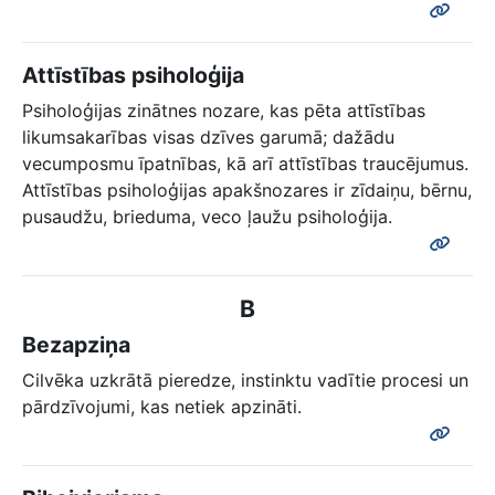
Attīstības psiholoģija
Psiholoģijas zinātnes nozare, kas pēta attīstības
likumsakarības visas dzīves garumā; dažādu
vecumposmu īpatnības, kā arī attīstības traucējumus.
Attīstības psiholoģijas apakšnozares ir zīdaiņu, bērnu,
pusaudžu, brieduma, veco ļaužu psiholoģija.
B
Bezapziņa
Cilvēka uzkrātā pieredze, instinktu vadītie procesi un
pārdzīvojumi, kas netiek apzināti.