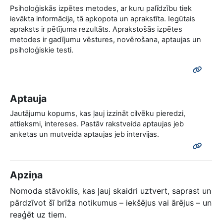
Psiholoģiskās izpētes metodes, ar kuru palīdzību tiek
ievākta informācija, tā apkopota un aprakstīta. Iegūtais
apraksts ir pētījuma rezultāts. Aprakstošās izpētes
metodes ir gadījumu vēstures, novērošana, aptaujas un
psiholoģiskie testi.
Aptauja
Jautājumu kopums, kas ļauj izzināt cilvēku pieredzi,
attieksmi, intereses. Pastāv rakstveida aptaujas jeb
anketas un mutveida aptaujas jeb intervijas.
Apziņa
Nomoda stāvoklis, kas ļauj skaidri uztvert, saprast un
pārdzīvot šī brīža notikumus – iekšējus vai ārējus – un
reaģēt uz tiem.