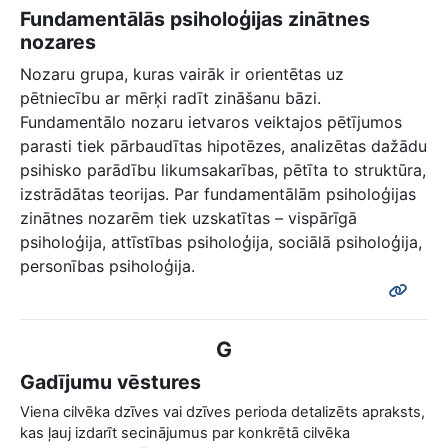
Fundamentālās psiholoģijas zinātnes
nozares
Nozaru grupa, kuras vairāk ir orientētas uz
pētniecību ar mērķi radīt zināšanu bāzi.
Fundamentālo nozaru ietvaros veiktajos pētījumos
parasti tiek pārbaudītas hipotēzes, analizētas dažādu
psihisko parādību likumsakarības, pētīta to struktūra,
izstrādātas teorijas. Par fundamentālām psiholoģijas
zinātnes nozarēm tiek uzskatītas – vispārīgā
psiholoģija, attīstības psiholoģija, sociālā psiholoģija,
personības psiholoģija.
G
Gadījumu vēstures
Viena cilvēka dzīves vai dzīves perioda detalizēts apraksts,
kas ļauj izdarīt secinājumus par konkrētā cilvēka