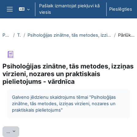
Atvērt galveno saturu
Pašlaik izmantojat piekļuvi kā
Pieslēgties
viesis
Sānu panelis
PsihT000
Topic 1
Psiholoģijas zinātne, tās metodes, izziņas virzieni, nozares un praktiskais pielietojums - vārdnīca
Pārlūkot pēc alfabēta
Psiholoģijas zinātne, tās metodes, izziņas
virzieni, nozares un praktiskais
pielietojums - vārdnīca
Izpildes nosacījumi
Galveno jēdzienu skaidrojums tēmai "Psiholoģijas
zinātne, tās metodes, izziņas virzieni, nozares un
praktiskais pielietojums"
Eksportēt ierakstus
...