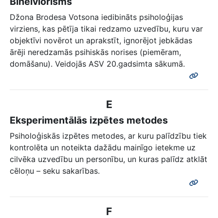
Biheiviorisms
Džona Brodesa Votsona iedibināts psiholoģijas
virziens, kas pētīja tikai redzamo uzvedību, kuru var
objektīvi novērot un aprakstīt, ignorējot jebkādas
ārēji neredzamās psihiskās norises (piemēram,
domāšanu). Veidojās ASV 20.gadsimta sākumā.
E
Eksperimentālās izpētes metodes
Psiholoģiskās izpētes metodes, ar kuru palīdzību tiek
kontrolēta un noteikta dažādu mainīgo ietekme uz
cilvēka uzvedību un personību, un kuras palīdz atklāt
cēloņu – seku sakarības.
F