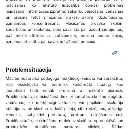
mācīšanās, ko raksturo līdzdalība domas, problēmas
risināšanā, informācijas izpratne, sakarību veidošana, cenšanās
un prasme lietot zināšanas praksē, aktīva līdzdomāšana,
uzmanības koncentrēšana. Mācīšanās procesā skolēni
sadarbojas ar skolotāju, paši savā starpā, uzdod jautājumus,
paši meklē atbildes uz jautājumiem, ierosina jaunas idejas,
uzņemas atbildību par savas mācīšanās procesu.
Problēmsituācija
Mācību nodarbībā pedagoga mērķtiecīgi veidota vai aprakstīta,
reāli eksistējoša vai teorētiski konstruēta situācija, kad
jaunatklāti fakti nonāk pretrunā ar uzkrāto pieredzi.
Problēmsituācijas risināšanā tiek izmantotas skolēnu apgūtās
zināšanas, ko mērķtiecīgi aktualizē vai papildina skolotāja
stāstījums, un skolēna radošā pieeja, cits redzējums, atšķirīgs
viedoklis, subjektīvi pretstatu, pretrunu risināšanas ceļi.
Problēmsituācijas risināšana notiek uz skolēnu reproduktīvās un
produktīvās domāšanas saskares sliekšņa. Šādas