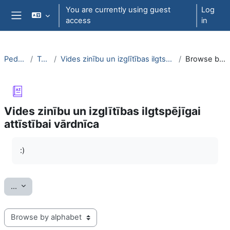
Skip to main content
You are currently using guest
Log
access
in
Side panel
PedaT038
Topic 6
Vides zinību un izglītības ilgtspējīgai attīstībai vārdnīca
Browse by alphabet
Vides zinību un izglītības ilgtspējīgai
attīstībai vārdnīca
Completion requirements
:)
Export entries
...
Browse the glossary using this index