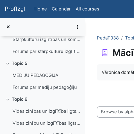
Skip to main content
Skolotāja pašcieņa un stresa vadīšana
ProfIzgl
Home
Calendar
All courses
Forums par saskarsmi un stresa vadīšanu
Topic 4
Collapse
PedaT038
Topi
Starpkultūru izglītības un komunikācijas aktualitātes pedagoģijā
Mācī
Forums par starpkultūru izglītību
Topic 5
Collapse
Completion re
Vārdnīca domāt
MEDIJU PEDAGOĢIJA
Forums par mediju pedagoģiju
Topic 6
Collapse
Vides zinības un izglītība ilgtspējīgai attīstībai
Browse the glossa
Vides zinību un izglītības ilgtspējīgai attīstībai vārdnīca