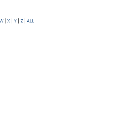
W
|
X
|
Y
|
Z
|
ALL