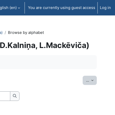
lish ‎(en)‎
You are currently using guest access
Log in
a)
Browse by alphabet
D.Kalniņa, L.Mackēviča)
Export entrie
...
Search