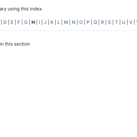
ry using this index
|
D
|
E
|
F
|
G
|
H
|
I
|
J
|
K
|
L
|
M
|
N
|
O
|
P
|
Q
|
R
|
S
|
T
|
U
|
V
|
in this section