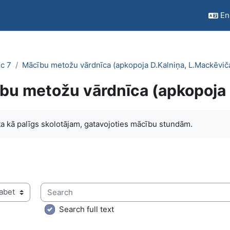
Eng
c 7
Mācību metožu vārdnīca (apkopoja D.Kalniņa, L.Mackēvič
bu metožu vārdnīca (apkopoja 
quirements
a kā palīgs skolotājam, gatavojoties mācību stundām.
Search
ry using this index
Search full text