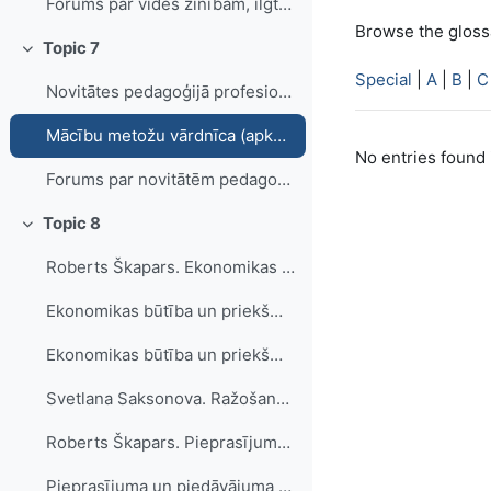
Forums par vides zinībām, ilgtspējīgu attīstību un izglītību ilgtspējīgai attīstībai
Browse the glossa
Topic 7
Collapse
Special
|
A
|
B
|
C
Novitātes pedagoģijā profesionālās izglītības skolotājiem
Mācību metožu vārdnīca (apkopoja D.Kalniņa, L.Mackēviča)
No entries found 
Forums par novitātēm pedagoģijā
Topic 8
Collapse
Roberts Škapars. Ekonomikas būtība un priekšmets. Teorija. (e-grāmata)
Ekonomikas būtība un priekšmets. Loģiskās shēmas
Ekonomikas būtība un priekšmets. Prezentācija.
Svetlana Saksonova. Ražošanas resursu, ražošanas faktoru, preču (pakalpojumu) un naudas plūsmas modelis (e - grāmata)
Roberts Škapars. Pieprasījuma un piedāvājuma noteikšana. Teorija. (e-grāmata)
Pieprasījuma un piedāvājuma noteikšana. Loģiskās shēmas