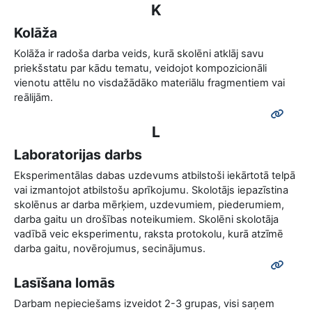
K
Kolāža
Kolāža ir radoša darba veids, kurā skolēni atklāj savu
priekšstatu par kādu tematu, veidojot kompozicionāli
vienotu attēlu no visdažādāko materiālu fragmentiem vai
reālijām.
L
Laboratorijas darbs
Eksperimentālas dabas uzdevums atbilstoši iekārtotā telpā
vai izmantojot atbilstošu aprīkojumu. Skolotājs iepazīstina
skolēnus ar darba mērķiem, uzdevumiem, piederumiem,
darba gaitu un drošības noteikumiem. Skolēni skolotāja
vadībā veic eksperimentu, raksta protokolu, kurā atzīmē
darba gaitu, novērojumus, secinājumus.
Lasīšana lomās
Darbam nepieciešams izveidot 2-3 grupas, visi saņem