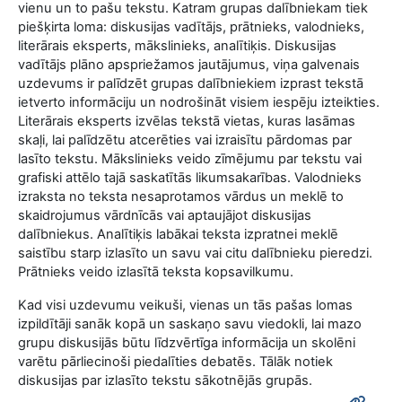
vienu un to pašu tekstu. Katram grupas dalībniekam tiek
piešķirta loma: diskusijas vadītājs, prātnieks, valodnieks,
literārais eksperts, mākslinieks, analītiķis. Diskusijas
vadītājs plāno apspriežamos jautājumus, viņa galvenais
uzdevums ir palīdzēt grupas dalībniekiem izprast tekstā
ietverto informāciju un nodrošināt visiem iespēju izteikties.
Literārais eksperts izvēlas tekstā vietas, kuras lasāmas
skaļi, lai palīdzētu atcerēties vai izraisītu pārdomas par
lasīto tekstu. Mākslinieks veido zīmējumu par tekstu vai
grafiski attēlo tajā saskatītās likumsakarības. Valodnieks
izraksta no teksta nesaprotamos vārdus un meklē to
skaidrojumus vārdnīcās vai aptaujājot diskusijas
dalībniekus. Analītiķis labākai teksta izpratnei meklē
saistību starp izlasīto un savu vai citu dalībnieku pieredzi.
Prātnieks veido izlasītā teksta kopsavilkumu.
Kad visi uzdevumu veikuši, vienas un tās pašas lomas
izpildītāji sanāk kopā un saskaņo savu viedokli, lai mazo
grupu diskusijās būtu līdzvērtīga informācija un skolēni
varētu pārliecinoši piedalīties debatēs. Tālāk notiek
diskusijas par izlasīto tekstu sākotnējās grupās.