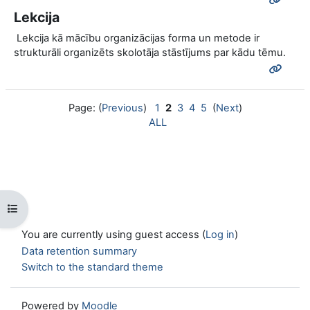
Lekcija
Lekcija kā mācību organizācijas forma un metode ir
strukturāli organizēts skolotāja stāstījums par kādu tēmu.
Page: (
Previous
)
1
2
3
4
5
(
Next
)
ALL
Open course index
You are currently using guest access (
Log in
)
Data retention summary
Switch to the standard theme
Powered by
Moodle