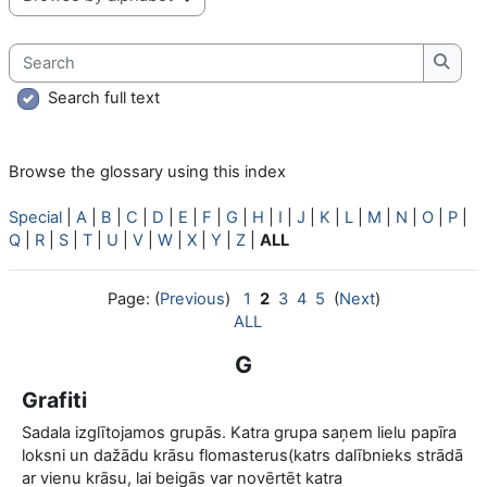
Browse the glossary using this index
Search
Searc
Search full text
Browse the glossary using this index
Special
|
A
|
B
|
C
|
D
|
E
|
F
|
G
|
H
|
I
|
J
|
K
|
L
|
M
|
N
|
O
|
P
|
Q
|
R
|
S
|
T
|
U
|
V
|
W
|
X
|
Y
|
Z
|
ALL
Page: (
Previous
)
1
2
3
4
5
(
Next
)
ALL
G
Grafiti
Sadala izglītojamos grupās. Katra grupa saņem lielu papīra
loksni un dažādu krāsu flomasterus(katrs dalībnieks strādā
ar vienu krāsu, lai beigās var novērtēt katra