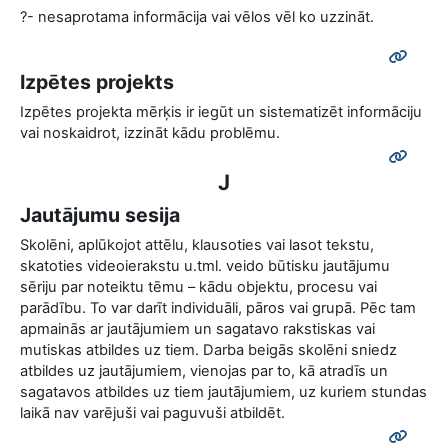
?- nesaprotama informācija vai vēlos vēl ko uzzināt.
Izpētes projekts
Izpētes projekta mērķis ir iegūt un sistematizēt informāciju
vai noskaidrot, izzināt kādu problēmu.
J
Jautājumu sesija
Skolēni, aplūkojot attēlu, klausoties vai lasot tekstu,
skatoties videoierakstu u.tml. veido būtisku jautājumu
sēriju par noteiktu tēmu – kādu objektu, procesu vai
parādību. To var darīt individuāli, pāros vai grupā. Pēc tam
apmainās ar jautājumiem un sagatavo rakstiskas vai
mutiskas atbildes uz tiem. Darba beigās skolēni sniedz
atbildes uz jautājumiem, vienojas par to, kā atradīs un
sagatavos atbildes uz tiem jautājumiem, uz kuriem stundas
laikā nav varējuši vai paguvuši atbildēt.