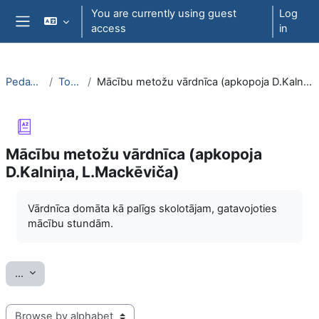
Skip to main content
You are currently using guest
Log
access
in
Side panel
PedaT038
Topic 7
Mācību metožu vārdnīca (apkopoja D.Kalniņa, L.Mackēviča)
Mācību metožu vārdnīca (apkopoja
D.Kalniņa, L.Mackēviča)
Completion requirements
Vārdnīca domāta kā palīgs skolotājam, gatavojoties
mācību stundām.
Export entries
...