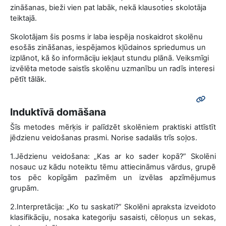
zināšanas, bieži vien pat labāk, nekā klausoties skolotāja
teiktajā.
Skolotājam šis posms ir laba iespēja noskaidrot skolēnu
esošās zināšanas, iespējamos kļūdainos spriedumus un
izplānot, kā šo informāciju iekļaut stundu plānā. Veiksmīgi
izvēlēta metode saistīs skolēnu uzmanību un radīs interesi
pētīt tālāk.
Induktīvā domāšana
Šīs metodes mērķis ir palīdzēt skolēniem praktiski attīstīt
jēdzienu veidošanas prasmi. Norise sadalās trīs soļos.
1.Jēdzienu veidošana: „Kas ar ko sader kopā?” Skolēni
nosauc uz kādu noteiktu tēmu attiecināmus vārdus, grupē
tos pēc kopīgām pazīmēm un izvēlas apzīmējumus
grupām.
2.Interpretācija: „Ko tu saskati?” Skolēni apraksta izveidoto
klasifikāciju, nosaka kategoriju sasaisti, cēloņus un sekas,