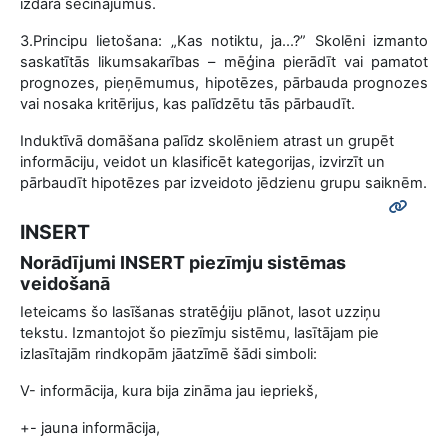
izdara secinājumus.
3.Principu lietošana: „Kas notiktu, ja...?” Skolēni izmanto
saskatītās likumsakarības – mēģina pierādīt vai pamatot
prognozes, pieņēmumus, hipotēzes, pārbauda prognozes
vai nosaka kritērijus, kas palīdzētu tās pārbaudīt.
Induktīvā domāšana palīdz skolēniem atrast un grupēt
informāciju, veidot un klasificēt kategorijas, izvirzīt un
pārbaudīt hipotēzes par izveidoto jēdzienu grupu saiknēm.
INSERT
Norādījumi INSERT piezīmju sistēmas
veidošanā
Ieteicams šo lasīšanas stratēģiju plānot, lasot uzziņu
tekstu. Izmantojot šo piezīmju sistēmu, lasītājam pie
izlasītajām rindkopām jāatzīmē šādi simboli:
V- informācija, kura bija zināma jau iepriekš,
+- jauna informācija,