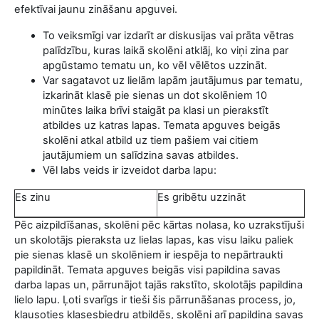
efektīvai jaunu zināšanu apguvei.
To veiksmīgi var izdarīt ar diskusijas vai prāta vētras
palīdzību, kuras laikā skolēni atklāj, ko viņi zina par
apgūstamo tematu un, ko vēl vēlētos uzzināt.
Var sagatavot uz lielām lapām jautājumus par tematu,
izkarināt klasē pie sienas un dot skolēniem 10
minūtes laika brīvi staigāt pa klasi un pierakstīt
atbildes uz katras lapas. Temata apguves beigās
skolēni atkal atbild uz tiem pašiem vai citiem
jautājumiem un salīdzina savas atbildes.
Vēl labs veids ir izveidot darba lapu:
Es zinu
Es gribētu uzzināt
Pēc aizpildīšanas, skolēni pēc kārtas nolasa, ko uzrakstījuši
un skolotājs pieraksta uz lielas lapas, kas visu laiku paliek
pie sienas klasē un skolēniem ir iespēja to nepārtraukti
papildināt. Temata apguves beigās visi papildina savas
darba lapas un, pārrunājot tajās rakstīto, skolotājs papildina
lielo lapu. Ļoti svarīgs ir tieši šis pārrunāšanas process, jo,
klausoties klasesbiedru atbildēs, skolēni arī papildina savas