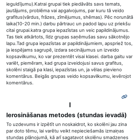
ieguldījumu).Katrai grupai tiek piedāvāts savs temats,
jautājums, problēma vai apgalvojums, par kuru tā veido
grafitus(vārdus, frāzes, zīmējumus, shēmas). Pēc norunātā
laika(10-20 min.) darbu pārtrauc un padod lapu uz priekšu
citai grupai.katra grupa iepazīstas un veic papildinājumus.
Tas tiek atkārtots, līdz grupas saņēmušas savu sākotnējo
lapu.Tad grupa iepazīstas ar papildinājumiem, apspriež tos,
ja iespējams sagrupē, izdara secinājumus un izveido
kopsavilkumu, ko var prezentēt visai klasei. darba gaitu var
variēt, piemēram, kad grupa izveidojusi savus grafitus,
skolēni staigā pa klasi, iepazīstas un, ja vēlas pievieno
komentārus. Beigās grupas veido kopsavilkumu, ievērojot
komentārus.
I
Ierosināšanas metodes (stundas ievadā)
To uzdevums ir izpētīt un noskaidrot, ko skolēni jau zina
par doto tēmu, lai varētu veikt nepieciešamās izmaiņas
stundas plānojumā, kā arī sagatavot skolēnu smadzenes