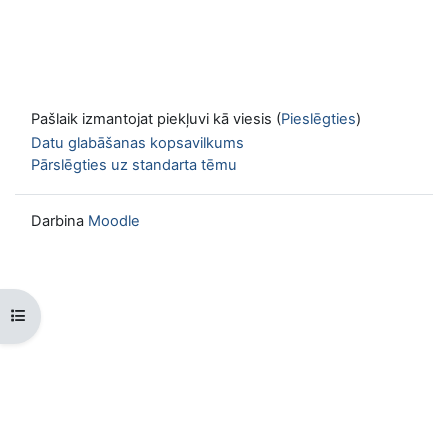
Pašlaik izmantojat piekļuvi kā viesis (
Pieslēgties
)
Datu glabāšanas kopsavilkums
Pārslēgties uz standarta tēmu
Darbina
Moodle
Atvērt kursu indeksu