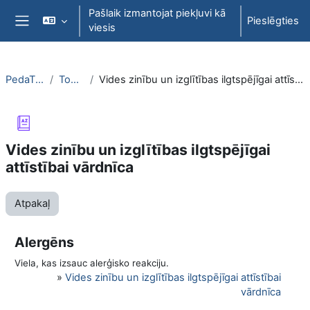
Atvērt galveno saturu
Pašlaik izmantojat piekļuvi kā
Pieslēgties
viesis
Sānu panelis
PedaT038
Topic 6
Vides zinību un izglītības ilgtspējīgai attīstībai vārdnīca
Vides zinību un izglītības ilgtspējīgai
attīstībai vārdnīca
Atpakaļ
Alergēns
Viela, kas izsauc alerģisko reakciju.
»
Vides zinību un izglītības ilgtspējīgai attīstībai
vārdnīca