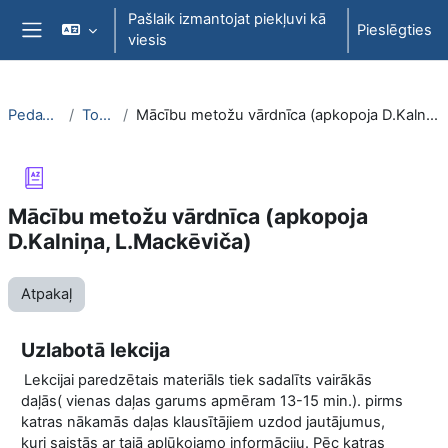
Atvērt galveno saturu
Pašlaik izmantojat piekļuvi kā
Pieslēgties
viesis
Sānu panelis
PedaT038
Topic 7
Mācību metožu vārdnīca (apkopoja D.Kalniņa, L.Mackēviča)
Mācību metožu vārdnīca (apkopoja
D.Kalniņa, L.Mackēviča)
Atpakaļ
Uzlabotā lekcija
Lekcijai paredzētais materiāls tiek sadalīts vairākās
daļās( vienas daļas garums apmēram 13-15 min.). pirms
katras nākamās daļas klausītājiem uzdod jautājumus,
kuri saistās ar tajā aplūkojamo informāciju. Pēc katras