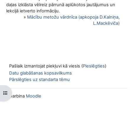
daļas izklāsta vēlreiz pārrunā aplūkotos jautājumus un
lekcijā ietverto informāciju.
»
Mācību metožu vārdnīca (apkopoja D.Kalniņa,
L.Mackēviča)
Pašlaik izmantojat piekļuvi kā viesis (
Pieslēgties
)
Datu glabāšanas kopsavilkums
Pārslēgties uz standarta tēmu
Atvērt kursu indeksu
Darbina
Moodle