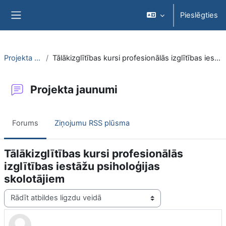
Atvērt galveno saturu
Pieslēgties
Sānu panelis
Projekta jaunumi
Tālākizglītības kursi profesionālās izglītības iestāžu psiholoģijas skolotājiem
Projekta jaunumi
Forums
Ziņojumu RSS plūsma
Tālākizglītības kursi profesionālās
izglītības iestāžu psiholoģijas
skolotājiem
Rādīšanas režīms