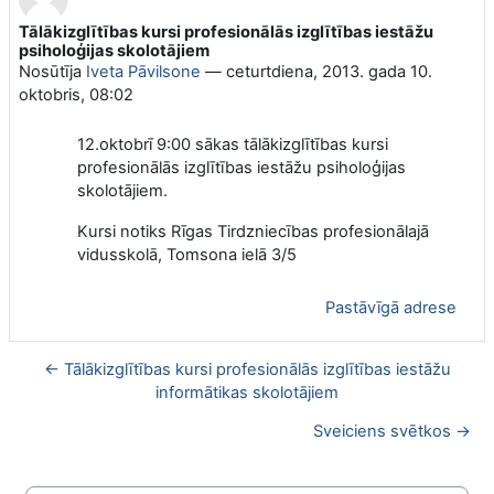
Tālākizglītības kursi profesionālās izglītības iestāžu
Atbilžu skaits: 0
psiholoģijas skolotājiem
Nosūtīja
Iveta Pāvilsone
—
ceturtdiena, 2013. gada 10.
oktobris, 08:02
12.oktobrī 9:00 sākas tālākizglītības kursi
profesionālās izglītības iestāžu psiholoģijas
skolotājiem.
Kursi notiks Rīgas Tirdzniecības profesionālajā
vidusskolā, Tomsona ielā 3/5
Pastāvīgā adrese
← Tālākizglītības kursi profesionālās izglītības iestāžu
informātikas skolotājiem
Sveiciens svētkos →