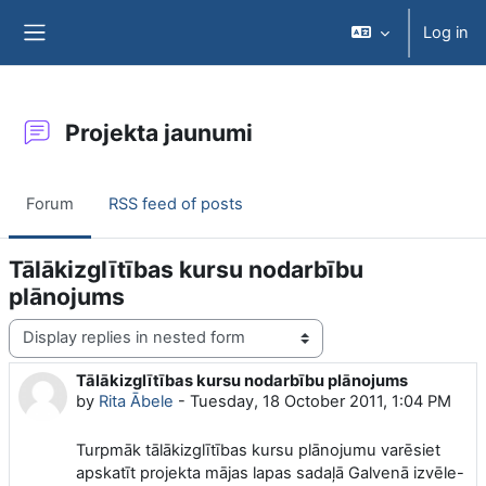
Skip to main content
Log in
Side panel
Projekta jaunumi
Forum
RSS feed of posts
Tālākizglītības kursu nodarbību
plānojums
Display mode
Tālākizglītības kursu nodarbību plānojums
Number of replies: 0
by
Rita Ābele
-
Tuesday, 18 October 2011, 1:04 PM
Turpmāk tālākizglītības kursu plānojumu varēsiet
apskatīt projekta mājas lapas sadaļā Galvenā izvēle-