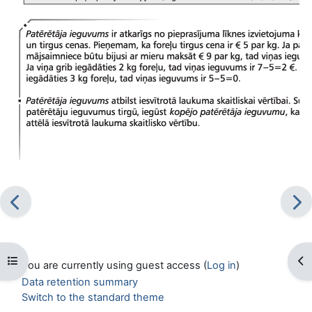
Open course index
Op
You are currently using guest access (
Log in
)
Data retention summary
Switch to the standard theme