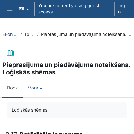
Skip to main content
You are currently using guest
Log
access
in
Side panel
EkonT000
Topic 6
Pieprasījuma un piedāvājuma noteikšana. Loģiskās shēmas
Pieprasījuma un piedāvājuma noteikšana.
Loģiskās shēmas
Book
More
Completion requirements
Loģiskās shēmas