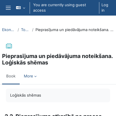
Skip to main content
You are currently using guest
Log
access
in
Side panel
EkonT000
Topic 6
Pieprasījuma un piedāvājuma noteikšana. Loģiskās shēmas
Pieprasījuma un piedāvājuma noteikšana.
Loģiskās shēmas
Book
More
Completion requirements
Loģiskās shēmas