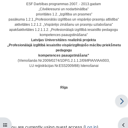
ESF Darbības programmas 2007. - 2013.gadam
„Cilvēkresursi un nodarbinātība”
prioritātes 1.2. „Izglītība un prasmes”
pasākuma 1.2.1.„Profesionālās izglītības un vispārējo prasmju attīstība”
aktivitātes 1.2.1.2. „Vispārējo zināšanu un prasmju uzlabošana”
apakšaktivitātes 1.2.1.1.2. „Profesionālajā izglītībā iesaistīto pedagogu
kompetences paaugstināšana”
Latvijas Universitātes realizētā projekta
„Profesionālajā izglītībā iesaistīto vispārizglītojošo mācību priekšmetu
pedagogu
kompetences paaugstināšana”
(Vienošanās Nr.2009/0274/1DP/1.2.1.1.2/09/IPIA/VIAA/003,
LU reģistrācijas Nr.ESS2009/88) īstenošanai
Rīga
Open course index
Op
You are currently using guest access (
Log in
)