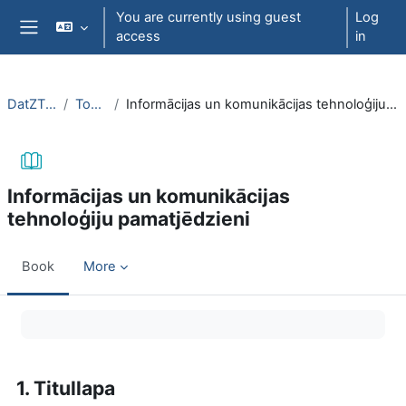
Skip to main content
You are currently using guest
Log
access
in
Side panel
DatZT008
Topic 1
Informācijas un komunikācijas tehnoloģiju pamatjēdzieni
Informācijas un komunikācijas
tehnoloģiju pamatjēdzieni
Book
More
Completion requirements
1. Titullapa