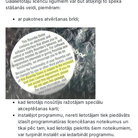
Galalietotāju licenču līgumiem var būt atšķirīgi to spēkā
stāšanās veidi, piemēram:
ar pakotnes atvēršanas brīdi;
kad lietotājs nosūtījis ražotājam speciālu
akceptēšanas karti;
instalējot programmu, nereti lietotājam tiek piedāvāts
izlasīt programmatūras licencēšanas noteikumus un
tikai pēc tam, kad lietotājs piekritis šiem noteikumiem,
var turpināt instalēt vai iedarbināt programmu.