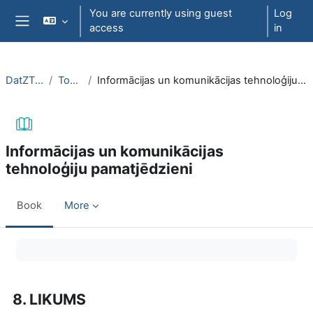
Skip to main content
You are currently using guest
Log
access
in
Side panel
DatZT008
Topic 1
Informācijas un komunikācijas tehnoloģiju pamatjēdzieni
Informācijas un komunikācijas
tehnoloģiju pamatjēdzieni
Book
More
Completion requirements
8. LIKUMS