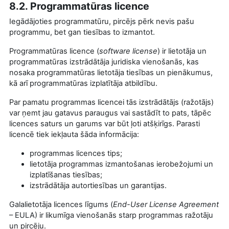
8.2. Programmatūras licence
Iegādājoties programmatūru, pircējs pērk nevis pašu
programmu, bet gan tiesības to izmantot.
Programmatūras licence (
software license
) ir lietotāja un
programmatūras izstrādātāja juridiska vienošanās, kas
nosaka programmatūras lietotāja tiesības un pienākumus,
kā arī programmatūras izplatītāja atbildību.
Par pamatu programmas licencei tās izstrādātājs (ražotājs)
var ņemt jau gatavus paraugus vai sastādīt to pats, tāpēc
licences saturs un garums var būt ļoti atšķirīgs. Parasti
licencē tiek iekļauta šāda informācija:
programmas licences tips;
lietotāja programmas izmantošanas ierobežojumi un
izplatīšanas tiesības;
izstrādātāja autortiesības un garantijas.
Galalietotāja licences līgums (
End-User License Agreement
– EULA) ir likumīga vienošanās starp programmas ražotāju
un pircēju.