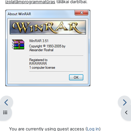
izplatāmprogrammatūras
tālākai darbībai.
Open course index
Op
You are currently using guest access (
Log in
)