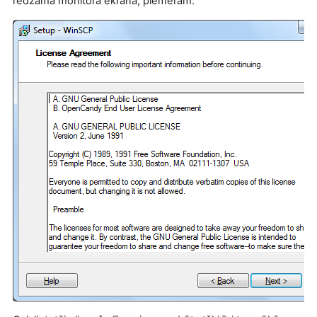
redzama monitora ekrānā, piemēram: