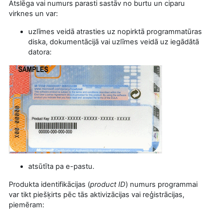
Atslēga vai numurs parasti sastāv no burtu un ciparu
virknes un var:
uzlīmes veidā atrasties uz nopirktā programmatūras
diska, dokumentācijā vai uzlīmes veidā uz iegādātā
datora:
atsūtīta pa e-pastu.
Produkta identifikācijas (
product ID
) numurs programmai
var tikt piešķirts pēc tās aktivizācijas vai reģistrācijas,
piemēram: