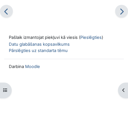
Pašlaik izmantojat piekļuvi kā viesis (
Pieslēgties
)
Datu glabāšanas kopsavilkums
Pārslēgties uz standarta tēmu
Darbina
Moodle
Atvērt kursu indeksu
Atv