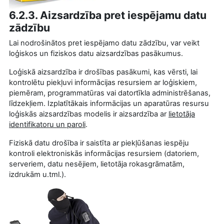
6.2.3. Aizsardzība pret iespējamu datu
zādzību
Lai nodrošinātos pret iespējamo datu zādzību, var veikt
loģiskos un fiziskos datu aizsardzības pasākumus.
Loģiskā aizsardzība ir drošības pasākumi, kas vērsti, lai
kontrolētu piekļuvi informācijas resursiem ar loģiskiem,
piemēram, programmatūras vai datortīkla administrēšanas,
līdzekļiem. Izplatītākais informācijas un aparatūras resursu
loģiskās aizsardzības modelis ir aizsardzība ar
lietotāja
identifikatoru un paroli
.
Fiziskā datu drošība ir saistīta ar piekļūšanas iespēju
kontroli elektroniskās informācijas resursiem (datoriem,
serveriem, datu nesējiem, lietotāja rokasgrāmatām,
izdrukām u.tml.).