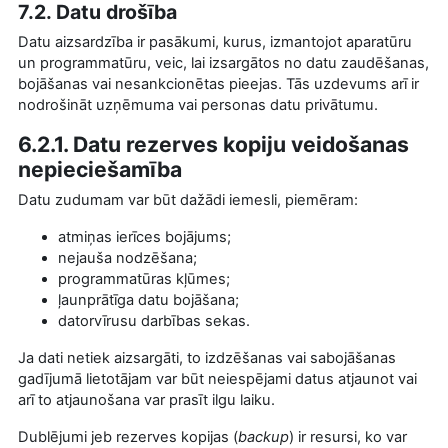
7.2. Datu drošība
Datu aizsardzība ir pasākumi, kurus, izmantojot aparatūru
un programmatūru, veic, lai izsargātos no datu zaudēšanas,
bojāšanas vai nesankcionētas pieejas. Tās uzdevums arī ir
nodrošināt uzņēmuma vai personas datu privātumu.
6.2.1. Datu rezerves kopiju veidošanas
nepieciešamība
Datu zudumam var būt dažādi iemesli, piemēram:
atmiņas ierīces bojājums;
nejauša nodzēšana;
programmatūras kļūmes;
ļaunprātīga datu bojāšana;
datorvīrusu darbības sekas.
Ja dati netiek aizsargāti, to izdzēšanas vai sabojāšanas
gadījumā lietotājam var būt neiespējami datus atjaunot vai
arī to atjaunošana var prasīt ilgu laiku.
Dublējumi jeb rezerves kopijas (
backup
) ir resursi, ko var