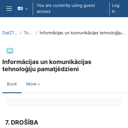
Skip to main content
You are currently using guest
Log
access
in
Side panel
DatZT008
Topic 1
Informācijas un komunikācijas tehnoloģiju pamatjēdzieni
Informācijas un komunikācijas
tehnoloģiju pamatjēdzieni
Book
More
Completion requirements
7. DROŠĪBA