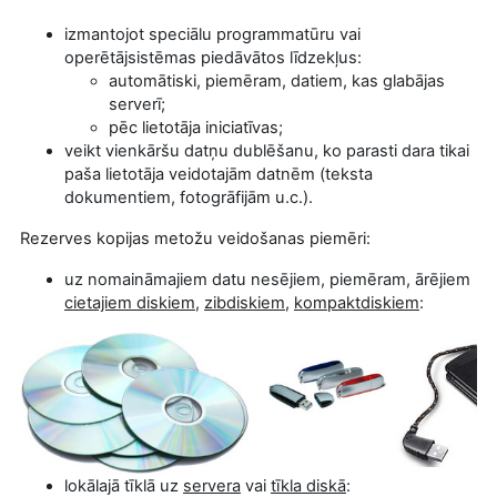
izmantojot speciālu programmatūru vai
operētājsistēmas piedāvātos līdzekļus:
automātiski, piemēram, datiem, kas glabājas
serverī;
pēc lietotāja iniciatīvas;
veikt vienkāršu datņu dublēšanu, ko parasti dara tikai
paša lietotāja veidotajām datnēm (teksta
dokumentiem, fotogrāfijām u.c.).
Rezerves kopijas metožu veidošanas piemēri:
uz nomaināmajiem datu nesējiem, piemēram, ārējiem
cietajiem diskiem
,
zibdiskiem
,
kompaktdiskiem
:
lokālajā tīklā uz
servera
vai
tīkla diskā
: