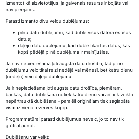
izmantot kā aizvietotājus, ja galvenais resurss ir bojāts vai
nav pieejams.
Parasti izmanto divu veidu dublējumus:
pilno datu dublējumu, kad dublē visus datorā esošos
datus;
daļējo datu dublējumu, kad dublē tikai tos datus, kas
kopš pēdējā pilnā dublējuma ir mainījušies.
Ja nav nepieciešama ļoti augsta datu drošība, tad pilno
dublējumu veic tikai reizi nedēļā vai mēnesī, bet katru dienu
(nedēļu) veic daļējo dublējumu.
Ja ir nepieciešama ļoti augsta datu drošība, piemēram,
bankās, datu dublēšana notiek katru dienu vai arī tiek veikta
nepārtrauktā dublēšana – paralēli oriģinālam tiek saglabāta
vismaz viena rezerves kopija.
Programmatūrai parasti dublējumus neveic, jo to nav tik
grūti atjaunot.
Dublēšanu var veikt: