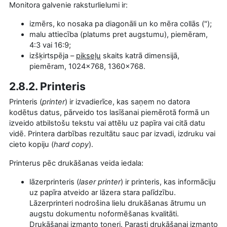
Monitora galvenie raksturlielumi ir:
izmērs, ko nosaka pa diagonāli un ko mēra collās (");
malu attiecība (platums pret augstumu), piemēram,
4:3 vai 16:9;
izšķirtspēja –
pikseļu
skaits katrā dimensijā,
piemēram, 1024x768, 1360x768.
2.8.2. Printeris
Printeris (
printer
) ir izvadierīce, kas saņem no datora
kodētus datus, pārveido tos lasīšanai piemērotā formā un
izveido atbilstošu tekstu vai attēlu uz papīra vai citā datu
vidē. Printera darbības rezultātu sauc par izvadi, izdruku vai
cieto kopiju (
hard copy
).
Printerus pēc drukāšanas veida iedala:
lāzerprinteris (
laser printer
) ir printeris, kas informāciju
uz papīra atveido ar lāzera stara palīdzību.
Lāzerprinteri nodrošina lielu drukāšanas ātrumu un
augstu dokumentu noformēšanas kvalitāti.
Drukāšanai izmanto toneri. Parasti drukāšanai izmanto