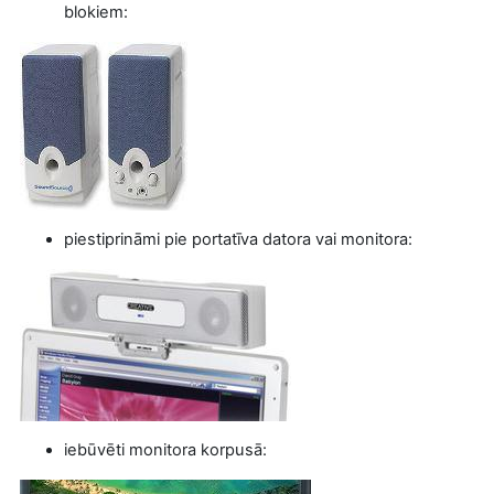
blokiem:
piestiprināmi pie portatīva datora vai monitora:
iebūvēti monitora korpusā: