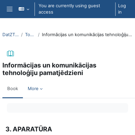
Skip to main content
You are currently using guest
Log
access
in
Side panel
DatZT008
Topic 1
Informācijas un komunikācijas tehnoloģiju pamatjēdzieni
Informācijas un komunikācijas
tehnoloģiju pamatjēdzieni
Book
More
Completion requirements
3. APARATŪRA