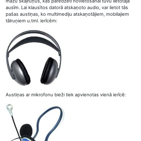
mazu skaļruņus, kas paredzēti novietošanai tuvu lietotāja
ausīm. Lai klausītos datorā atskaņoto audio, var lietot tās
pašas austiņas, ko multimediju atskaņotājiem, mobilajiem
tālruņiem u.tml. ierīcēm:
Austiņas ar mikrofonu bieži tiek apvienotas vienā ierīcē: