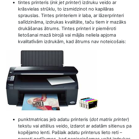
tintes printeris (
ink jet printer
) izdruku veido ar
krāsvielas strūklu, to izsmidzinot no kapilāras
sprauslas. Tintes printeriem ir laba, ar lāzerprinteri
salīdzināma, izdrukas kvalitāte, taču tiem ir mazāks
drukāšanas ātrums. Tintes printeri ir piemēroti
lietošanai mazā birojā vai mājās neliela apjoma
kvalitatīvām izdrukām, kad ātrums nav noteicošais:
punktmatricas jeb adatu printeris (
dot matrix printer
)
tekstu vai attēlus veido, izdarot ar adatām sitienus pa
kopējamo lenti. Pašlaik adatu printerus lieto reti –
parasti gadījumos, kad nepieciešamas veikt izdrukas