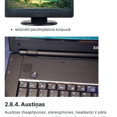
iebūvēti piezīmjdatora korpusā:
2.8.4. Austiņas
Austiņas (
heaphpones
,
stereophones
,
headsets
) ir pāris