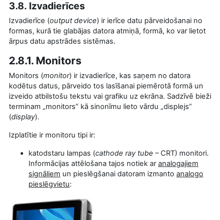
3.8. Izvadierīces
Izvadierīce (
output device
) ir ierīce datu pārveidošanai no
formas, kurā tie glabājas datora atmiņā, formā, ko var lietot
ārpus datu apstrādes sistēmas.
2.8.1. Monitors
Monitors (
monitor
) ir izvadierīce, kas saņem no datora
kodētus datus, pārveido tos lasīšanai piemērotā formā un
izveido atbilstošu tekstu vai grafiku uz ekrāna. Sadzīvē bieži
terminam „monitors” kā sinonīmu lieto vārdu „displejs”
(
display
).
Izplatītie ir monitoru tipi ir:
katodstaru lampas (
cathode ray tube
– CRT) monitori.
Informācijas attēlošana tajos notiek ar
analogajiem
signāliem
un pieslēgšanai datoram izmanto
analogo
pieslēgvietu
: