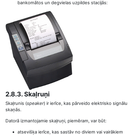
bankomātos un degvielas uzpildes stacijās:
2.8.3. Skaļruņi
Skaļrunis (
speaker
) ir ierīce, kas pārveido elektrisko signālu
skaņās.
Datorā izmantojamie skaļruņi, piemēram, var būt:
atsevišķa ierīce, kas sastāv no diviem vai vairākiem