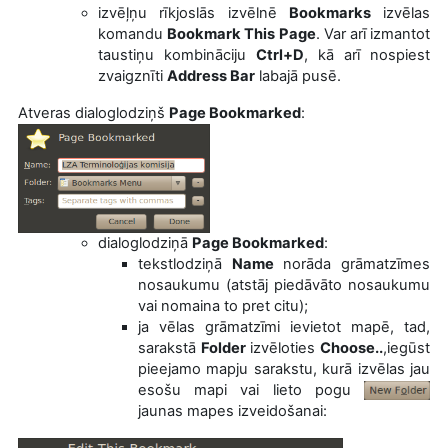
izvēļņu rīkjoslās izvēlnē
Bookmarks
izvēlas
komandu
Bookmark This Page
. Var arī izmantot
taustiņu kombināciju
Ctrl+D
, kā arī nospiest
zvaigznīti
Address Bar
labajā pusē.
Atveras dialog
lodziņš
Page Bookmarked
:
dialoglodziņā
Page Bookmarked
:
tekstlodziņā
Name
norāda grāmatzīmes
nosaukumu (atstāj piedāvāto nosaukumu
vai nomaina to pret citu);
ja vēlas grāmatzīmi ievietot mapē, tad,
sarakstā
Folder
izvēloties
Choose..
,
iegūst
pieejamo mapju sarakstu
, kurā izvēlas jau
esošu mapi vai lieto pogu
jaunas mapes izveidošanai: