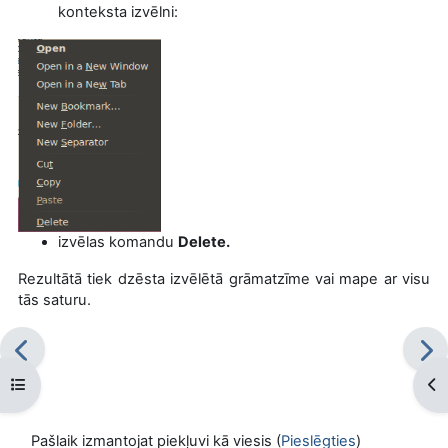
konteksta izvēlni:
izvēlas komandu
Delete.
Rezultātā tiek dzēsta izvēlētā grāmatzīme vai mape ar visu
tās saturu.
Atvērt kursu indeksu
Atv
Pašlaik izmantojat piekļuvi kā viesis (
Pieslēgties
)