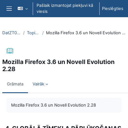
Atvērt galveno saturu
Pašlaik izmantojat piekļuvi kā
Pieslēgties
viesis
Sānu panelis
DatZT008
Topic 7
Mozilla Firefox 3.6 un Novell Evolution 2.28
Mozilla Firefox 3.6 un Novell Evolution
2.28
Grāmata
Vairāk
Izpildes nosacījumi
Mozilla Firefox 3.6 un Novell Evolution 2.28