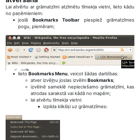
Lai atvērtu ar grāmatzīmi atzīmētu tīmekļa vietni, lieto kādu
no paņēmieniem:
joslā
Bookmarks Toolbar
piespiež grāmatzīmes
pogu, piemēram;
lieto
Bookmarks Menu
, veicot šādas darbības:
atver izvēļņu joslas izvēlni
Bookmarks
;
izvēlnē sameklē nepieciešamo grāmatzīmi, kas
atrodas sarakstā vai kādā no mapēm;
lai atvērtu tīmekļa vietni:
izpilda klikšķi uz grāmatzīmes: