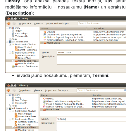
Library
loga apakšā parādās teksta lodziņi, kas satur
rediģējamo informāciju – nosaukumu
(
Name
)
un aprakstu
(
Description
):
ievada jauno nosaukumu, piemēram,
Termini
: