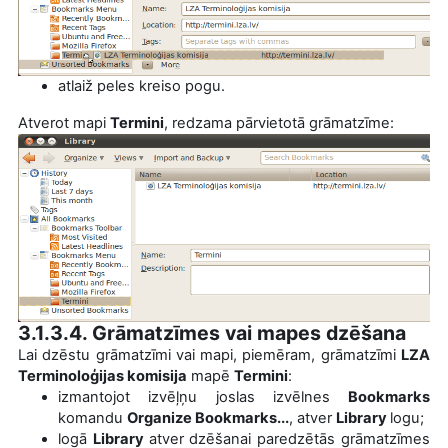
atlaiž peles kreiso pogu.
Atverot mapi
Termini
, redzama pārvietotā grāmatzīme:
3.1.3.4. Grāmatzīmes vai mapes dzēšana
Lai dzēstu grāmatzīmi vai mapi, piemēram, grāmatzīmi
LZA
Terminoloģijas komisija
mapē
Termini
:
izmantojot izvēļņu joslas izvēlnes
Bookmarks
komandu
Organize Bookmarks...
,
atver
Library
logu
;
logā
Library
atver dzēšanai paredzētās grāmatzīmes