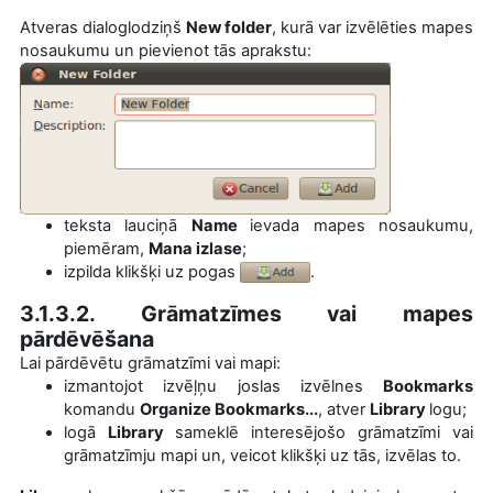
Atveras dialoglodziņš
New folder
, kurā var izvēlēties mapes
nosaukumu un pievienot tās aprakstu:
teksta lauciņā
Name
ievada mapes nosaukumu,
piemēram,
Mana izlase
;
izpilda klikšķi uz pogas
.
3.1.3.2. Grāmatzīmes vai mapes
pārdēvēšana
Lai pārdēvētu grāmatzīmi vai mapi:
izmantojot izvēļņu joslas izvēlnes
Bookmarks
komandu
Organize Bookmarks...
,
atver
Library
logu
;
logā
Library
sameklē i
nteresējošo grāmatzīmi vai
grāmatzīmju mapi un, veicot klikšķi uz tās, izvēlas to.