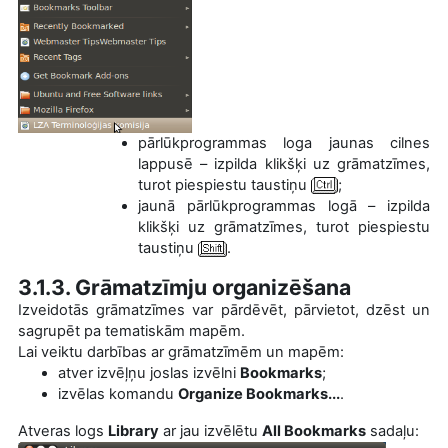
pārlūkprogrammas loga jaunas cilnes
lappusē – izpilda klikšķi uz grāmatzīmes,
turot piespiestu taustiņu
;
jaunā pārlūkprogrammas logā – izpilda
klikšķi uz grāmatzīmes, turot piespiestu
taustiņu
.
3.1.3. Grāmatzīmju organizēšana
Izveidotās grāmatzīmes var pārdēvēt, pārvietot, dzēst un
sagrupēt pa tematiskām mapēm.
Lai veiktu darbības ar grāmatzīmēm un mapēm:
atver izvēļņu joslas izvēlni
Bookmarks
;
izvēlas komandu
Organize Bookmarks...
.
Atveras logs
Library
ar jau izvēlētu
All Bookmarks
sadaļu: