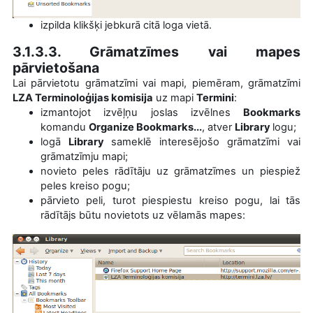
izpilda klikšķi jebkurā citā loga vietā.
3.1.3.3. Grāmatzīmes vai mapes
pārvietošana
Lai pārvietotu grāmatzīmi vai mapi, piemēram, grāmatzīmi
LZA Terminoloģijas komisija
uz mapi
Termini
:
izmantojot izvēļņu joslas izvēlnes
Bookmarks
komandu
Organize Bookmarks...
,
atver
Library
logu
;
logā
Library
sameklē i
nteresējošo grāmatzīmi vai
grāmatzīmju mapi;
novieto peles rādītāju uz grāmatzīmes un piespiež
peles kreiso pogu;
pārvieto peli, turot piespiestu kreiso pogu, lai tās
rādītājs būtu novietots uz vēlamās mapes: