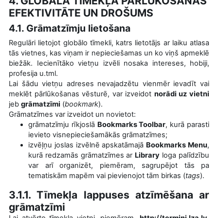
4. GLOBĀLĀ TĪMEKĻA PĀRLŪKOŠANAS
EFEKTIVITĀTE UN DROŠUMS
4.1. Grāmatzīmju lietošana
Regulāri lietojot globālo tīmekli, katrs lietotājs ar laiku atlasa
tās vietnes, kas viņam ir nepieciešamas un ko viņš apmeklē
biežāk. Iecienītāko vietņu izvēli nosaka intereses, hobiji,
profesija u.tml.
Lai šādu vietņu adreses nevajadzētu vienmēr ievadīt vai
meklēt pārlūkošanas vēsturē, var izveidot
norādi uz vietni
jeb
grāmatzīmi
(
bookmark
).
Grāmatzīmes var izveidot un novietot:
grāmatzīmju rīkjoslā
Bookmarks Toolbar
,
kurā parasti
ievieto visnepieciešamākās grāmatzīmes;
izvēļņu joslas izvēlnē apskatāmajā
Bookmarks Menu
,
kurā redzamās grāmatzīmes ar
Library
loga palīdzību
var arī organizēt, piemēram, sagrupējot tās pa
tematiskām mapēm vai pievienojot tām birkas (
tags
).
3.1.1. Tīmekļa lappuses atzīmēšana ar
grāmatzīmi
Lai atvērto tīmekļa vietni, piemēram,
http://termini.lza.lv
,