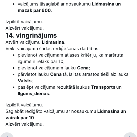
vaicājums jāsaglabā ar nosaukumu
Lidmasina un
mazak par 600
.
Izpildīt vaicājumu.
Aizvērt vaicājumu.
14. vingrinājums
Atvērt vaicājumu
Lidmasina
.
Veikt vaicājumā šādas rediģēšanas darbības:
pievienot vaicājumam atlases kritēriju, ka maršruta
ilgums ir lielāks par 10;
pievienot vaicājumam lauku
Cena
;
pārvietot lauku
Cena
tā, lai tas atrastos tieši aiz lauka
Valsts
;
paslēpt vaicājuma rezultātā laukus
Transports
un
Ilgums
_
dienas
.
Izpildīt vaicājumu.
Saglabāt rediģēto vaicājumu ar nosaukumu
Lidmasina un
vairak par 10
.
Aizvērt vaicājumu.