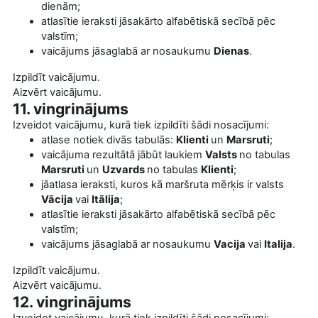
dienām;
atlasītie ieraksti jāsakārto alfabētiskā secībā pēc
valstīm;
vaicājums jāsaglabā ar nosaukumu
Dienas
.
Izpildīt vaicājumu.
Aizvērt vaicājumu.
11. vingrinājums
Izveidot vaicājumu, kurā tiek izpildīti šādi nosacījumi:
atlase notiek divās tabulās:
Klienti
un
Marsruti
;
vaicājuma rezultātā jābūt laukiem
Valsts
no tabulas
Marsruti
un
Uzvards
no tabulas
Klienti
;
jāatlasa ieraksti, kuros kā maršruta mērķis ir valsts
Vācija
vai
Itālija
;
atlasītie ieraksti jāsakārto alfabētiskā secībā pēc
valstīm;
vaicājums jāsaglabā ar nosaukumu
Vacija
vai
Italija
.
Izpildīt vaicājumu.
Aizvērt vaicājumu.
12. vingrinājums
Izveidot vaicājumu, kurā tiek izpildīti šādi nosacījumi: