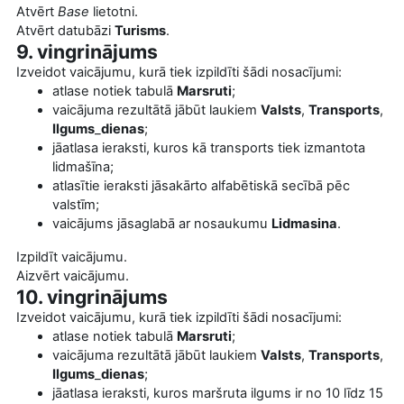
Atvērt
Base
lietotni.
Atvērt datubāzi
Turisms
.
9. vingrinājums
Izveidot vaicājumu, kurā tiek izpildīti šādi nosacījumi:
atlase notiek tabulā
Marsruti
;
vaicājuma rezultātā jābūt laukiem
Valsts
,
Transports
,
Ilgums
_
dienas
;
jāatlasa ieraksti, kuros kā transports tiek izmantota
lidmašīna;
atlasītie ieraksti jāsakārto alfabētiskā secībā pēc
valstīm;
vaicājums jāsaglabā ar nosaukumu
Lidmasina
.
Izpildīt vaicājumu.
Aizvērt vaicājumu.
10. vingrinājums
Izveidot vaicājumu, kurā tiek izpildīti šādi nosacījumi:
atlase notiek tabulā
Marsruti
;
vaicājuma rezultātā jābūt laukiem
Valsts
,
Transports
,
Ilgums
_
dienas
;
jāatlasa ieraksti, kuros maršruta ilgums ir no 10 līdz 15