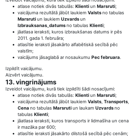
atlase notiek divās tabulās:
Klienti
un
Marsruti
;
vaicājuma rezultātā jābūt laukiem
Valsts
no tabulas
Marsruti
un laukiem
Uzvards
un
Izbrauksanas
_
datums
no tabulas
Klienti
;
jāatlasa ieraksti, kuros izbraukšanas datums ir pēs
2011. gada 1. februāra;
atlasītie ieraksti jāsakārto alfabētiskā secībā pēc
valstīm;
vaicājums jāsaglabā ar nosaukumu
Pec februara
.
Izpildīt vaicājumu.
Aizvērt vaicājumu.
13. vingrinājums
Izveidot vaicājumu, kurā tiek izpildīti šādi nosacījumi:
atlase notiek divās tabulās:
Klienti
un
Marsruti
;
vaicājuma rezultātā jābūt laukiem
Valsts
,
Transports
,
Cena
no tabulas
Marsruti
un laukam
Uzvards
no
tabulas
Klienti
;
jāatlasa ieraksti, kuros transports ir lidmašīna un cena
ir mazāka par 600;
atlasītie ieraksti jāsakārto dilstošā secībā pēc cenām;