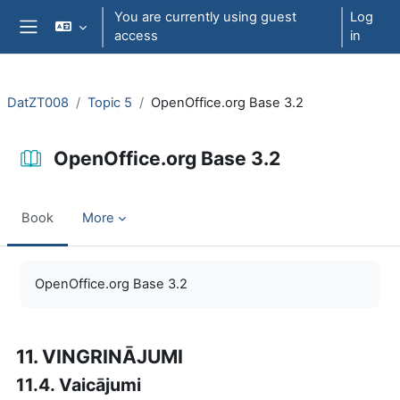
Skip to main content
You are currently using guest
Log
access
in
Side panel
DatZT008
Topic 5
OpenOffice.org Base 3.2
OpenOffice.org Base 3.2
Book
More
Completion requirements
OpenOffice.org Base 3.2
11. VINGRINĀJUMI
11.4. Vaicājumi