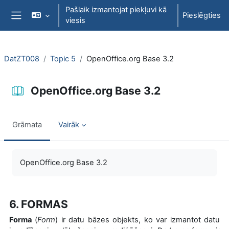
Atvērt galveno saturu
Pašlaik izmantojat piekļuvi kā
Pieslēgties
viesis
Sānu panelis
DatZT008
Topic 5
OpenOffice.org Base 3.2
OpenOffice.org Base 3.2
Grāmata
Vairāk
Izpildes nosacījumi
OpenOffice.org Base 3.2
6. FORMAS
Forma
(
Form
) ir datu bāzes objekts, ko var izmantot datu