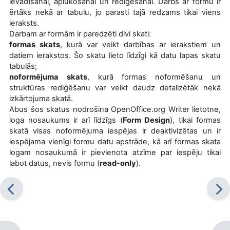
ievadīšanai, aplūkošanai un rediģēšanai. Darbs ar formu ir
ērtāks nekā ar tabulu, jo parasti tajā redzams tikai viens
ieraksts.
Darbam ar formām ir paredzēti divi skati:
formas skats
, kurā var veikt darbības ar ierakstiem un
datiem ierakstos. Šo skatu lieto līdzīgi kā datu lapas skatu
tabulās;
noformējuma skats
, kurā formas noformēšanu un
struktūras rediģēšanu var veikt daudz detalizētāk nekā
izkārtojuma skatā.
Abus šos skatus nodrošina OpenOffice.org Writer lietotne,
loga nosaukums ir arī līdzīgs (
Form Design
), tikai formas
skatā visas noformējuma iespējas ir deaktivizētas un ir
iespējama vienīgi formu datu apstrāde, kā arī formas skata
logam nosaukumā ir pievienota atzīme par iespēju tikai
labot datus, nevis formu (
read
-
only
).