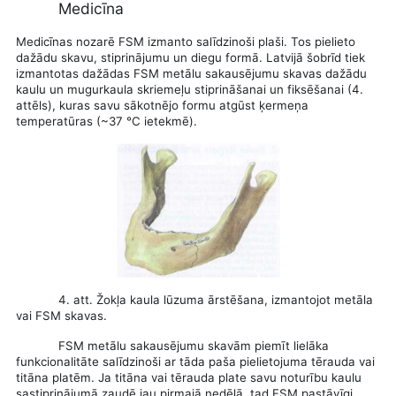
Medicīna
Medicīnas nozarē FSM izmanto salīdzinoši plaši. Tos pielieto
dažādu skavu, stiprinājumu un diegu formā. Latvijā šobrīd tiek
izmantotas dažādas FSM metālu sakausējumu skavas dažādu
kaulu un mugurkaula skriemeļu stiprināšanai un fiksēšanai (4.
attēls), kuras savu sākotnējo formu atgūst ķermeņa
temperatūras (~37 °C ietekmē).
4.
att.
Žokļa kaula lūzuma ārstēšana, izmantojot metāla
vai FSM skavas.
FSM metālu sakausējumu skavām piemīt lielāka
funkcionalitāte salīdzinoši ar tāda paša pielietojuma tērauda vai
titāna platēm. Ja titāna vai tērauda plate savu noturību kaulu
sastiprinājumā zaudē jau pirmajā nedēļā, tad FSM pastāvīgi