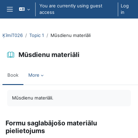
Skip to main content
You are currently using guest
Log
access
in
Side panel
ĶīmiT026
Topic 1
Mūsdienu materiāli
Mūsdienu materiāli
Book
More
Completion requirements
Mūsdienu materiāli.
Formu saglabājošo materiālu
pielietojums