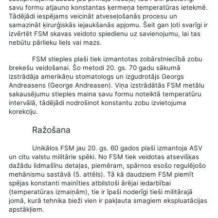
savu formu atjauno konstantas ķermeņa temperatūras ietekmē.
Tādējādi iespējams veicināt atveseļošanās procesu un
samazināt ķirurģiskās iejaukšanās apjomu. Šeit gan ļoti svarīgi ir
izvērtēt FSM skavas veidoto spiedienu uz savienojumu, lai tas
nebūtu pārlieku liels vai mazs.
FSM stieples plaši tiek izmantotas zobārstniecībā zobu
brekešu veidošanai. Šo metodi 20. gs. 70 gadu sākumā
izstrādāja amerikāņu stomatologs un izgudrotājs Georgs
Andreasens
(George Andreasen).
Viņa izstrādātās FSM metālu
sakausējumu stieples maina savu formu noteiktā temperatūru
intervālā, tādējādi nodrošinot konstantu zobu izvietojuma
korekciju.
Ražošana
Unikālos FSM jau 20. gs. 60 gados plaši izmantoja ASV
un citu valstu militārie spēki. No FSM tiek veidotas atsevišķas
dažādu lidmašīnu detaļas, piemēram, spārnos esošo regulējošo
mehānismu sastāvā (5. attēls). Tā kā daudziem FSM piemīt
spējas konstanti mainīties atbilstoši ārējai iedarbībai
(temperatūras izmaiņām), tie ir īpaši noderīgi tieši militārajā
jomā, kurā tehnika bieži vien ir pakļauta smagiem ekspluatācijas
apstākļiem.