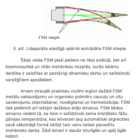
5. att.
Lidaparāta elastīgā spārnā iestrādāta FSM stieple.
Šāda veida FSM plaši pielieto ne tikai aviācijā, bet arī
kosmonautikā un citās mehānikas nozarēs, kurās iekārtu
darbība ir saistītas ar pastāvīgi dinamisku darbu un salīdzinoši
sarežģītiem apstākļiem.
Arvien straujāk praktisku nozīmi iegūst dažādi FSM
metālu sakausējumu un organisko polimēru cauruļu un citu
savienojumu stiprināšanai, noslēgšanai un hermetizācijai. FSM
tiek pielietoti arī ražojot dažādus briļļu ietvarus. FSM šādos
ietvaros veidoti tā, ka tiem ir salīdzinoši zema kristālisko fāžu
pārejas temperatūra, kas ietvaram ļauj automātiski atgriezties
savā sākotnējā formā tiklīdz tam vairs netiek pievadīts
mehānisks darbs. Šādi ietvari ir daudz izturīgāki un spēj ilgāk
kalpot.