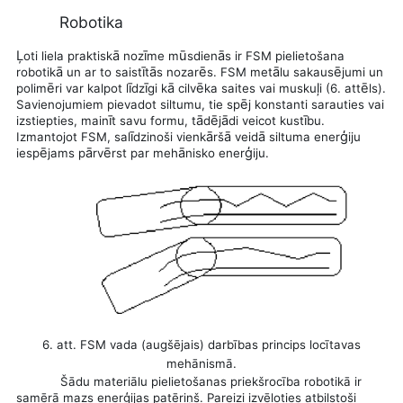
Robotika
Ļ
ā
ī
ū
ā
oti liela praktisk
noz
me m
sdien
s ir FSM pielietošana
ā
ī
ā
ē
ā
ē
robotik
un ar to saist
t
s nozar
s. FSM met
lu sakaus
jumi un
ē
ī
ī
ā
ē
ļ
ē
polim
ri var kalpot l
dz
gi k
cilv
ka saites vai musku
i (
6. att
ls).
ē
Savienojumiem pievadot siltumu, tie sp
j konstanti sarauties vai
ī
ā
ē
ā
ī
izstiepties, main
t savu formu, t
d
j
di veicot kust
bu.
ī
ā
ā
ā
ģ
Izmantojot FSM, sal
dzinoši vienk
rš
veid
siltuma ener
iju
ē
ā
ē
ā
ģ
iesp
jams p
rv
rst par meh
nisko ener
iju.
6. att.
FSM vada (augšējais) darbības princips locītavas
mehānismā.
Šādu materiālu pielietošanas priekšrocība robotikā ir
samērā mazs enerģijas patēriņš. Pareizi izvēloties atbilstoši