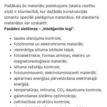
Plašākais šo materiālu pielietojums (skaita vienību
ziņā) ir būvniecībā, kur dažādās konstrukcijās
izmanto speciāli pielāgotus materiālus. Kā standarta
materiālus var uzskaitīt:
Fasādes sistēmas – „inteliģentie logi”
:
saules starojuma kontrole;
fotohromie un elektrohromie materiāli;
vienmērīga siltuma izkliede telpā;
fotoelektriskie, formas atmiņas, elektro un
magnetoreoloģiskie materiāli;
siltuma ražotāju kontrole;
fotoluminiscenti, elektroluminiscenti materiāli;
apkartnes enerģijas pārveidošana elektriskajā
enerģijā;
temperatūras, mitruma, CO
daudzuma kontrole;
2
gaismošanas sistēmu optimizācija;
celtniecības struktūru kontrole;