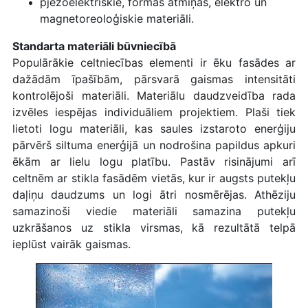
pjezoelektriskie, formas atmiņas, elektro un
magnetoreoloģiskie materiāli.
Standarta materiāli būvniecībā
Populārākie celtniecības elementi ir ēku fasādes ar
dažādām īpašībām, pārsvarā gaismas intensitāti
kontrolējoši materiāli. Materiālu daudzveidība rada
izvēles iespējas individuāliem projektiem. Plaši tiek
lietoti logu materiāli, kas saules izstaroto enerģiju
pārvērš siltuma enerģijā un nodrošina papildus apkuri
ēkām ar lielu logu platību. Pastāv risinājumi arī
celtnēm ar stikla fasādēm vietās, kur ir augsts putekļu
daļiņu daudzums un logi ātri nosmērējas. Athēziju
samazinoši viedie materiāli samazina putekļu
uzkrāšanos uz stikla virsmas, kā rezultātā telpā
ieplūst vairāk gaismas.