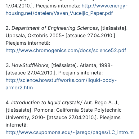
17.04.2010.]. Pieejams internetā:
http://www.energy-
housing.net/dateien/Vavan_Vuceljic_Paper.pdf
2.
Department of Engineering Sciences
, [tiešsaiste].
Uppsala, Oktobris 2005- [atsauce 27.04.2010.].
Pieejams internetā:
http://www.chromogenics.com/docs/science52.pdf
3.
HowStuffWorks,
[tiešsaiste]. Atlanta, 1998-
[atsauce 27.04.2010.]. Pieejams internetā:
http://science.howstuffworks.com/liquid-body-
armor2.htm
4.
Introduction to liquid crystals/
Aut. Rego A. J.,
[tiešsaiste]. Pomona: California State Polytechnic
University, 2010- [atsauce 27.04.2010.]. Pieejams
internetā:
http://www.csupomona.edu/~jarego/pages/LC_intro.htm