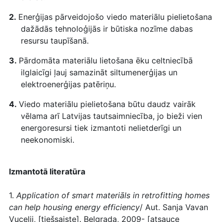
2.
Enerģijas pārveidojošo viedo materiālu pielietošana
dažādās tehnoloģijās ir būtiska nozīme dabas
resursu taupīšanā.
3.
Pārdomāta materiālu lietošana ēku celtniecībā
ilglaicīgi ļauj samazināt siltumenerģijas un
elektroenerģijas patēriņu.
4.
Viedo materiālu pielietošana būtu daudz vairāk
vēlama arī Latvijas tautsaimniecība, jo bieži vien
energoresursi tiek izmantoti nelietderīgi un
neekonomiski.
Izmantotā literatūra
1.
Application of smart materiāls in retrofitting homes
can help housing energy efficiency
/ Aut. Sanja Vavan
Vucelij, [tiešsaiste]. Belgrada, 2009- [atsauce