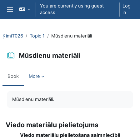
Skip to main content
You are currently using guest
Log
access
in
Side panel
ĶīmiT026
Topic 1
Mūsdienu materiāli
Mūsdienu materiāli
Book
More
Completion requirements
Mūsdienu materiāli.
Viedo materiālu pielietojums
Viedo materiālu pielietošana saimniecībā