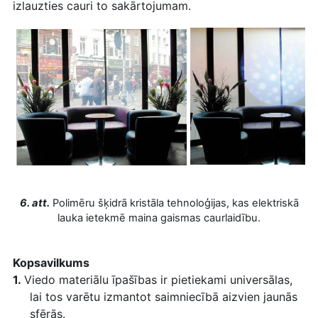
izlauzties cauri to sakārtojumam.
6. att.
Polimēru šķidrā kristāla tehnoloģijas, kas elektriskā
lauka ietekmē maina gaismas caurlaidību.
Kopsavilkums
1.
Viedo materiālu īpašības ir pietiekami universālas,
lai tos varētu izmantot saimniecībā aizvien jaunās
sfērās.