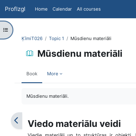
Skip to main content
ProfIzgl
Home
Calendar
All courses
Open course index
ĶīmiT026
Topic 1
Mūsdienu materiāli
Mūsdienu materiāli
Book
More
Completion requirements
Mūsdienu materiāli.
Viedo materiālu veidi
Viedie materiāli un to struktūras ir objekt