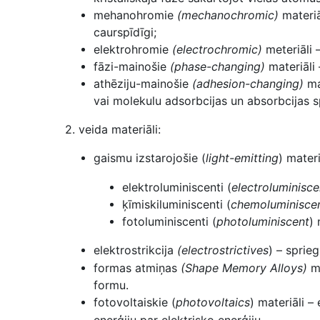
mehanohromie
(mechanochromic)
materiā
caurspīdīgi;
elektrohromie
(electrochromic)
meteriāli 
fāzi-mainošie
(phase-changing)
materiāli 
athēziju-mainošie
(adhesion-changing)
ma
vai molekulu adsorbcijas un absorbcijas s
2. veida materiāli:
gaismu izstarojošie (
light-emitting
) mater
elektroluminiscenti (
electroluminisce
ķīmiskiluminiscenti (
chemoluminisce
fotoluminiscenti (
photoluminiscent
)
elektrostrikcija
(electrostrictives
) – sprie
formas atmiņas
(Shape Memory Alloys)
m
formu.
fotovoltaiskie (
photovoltaics
) materiāli –