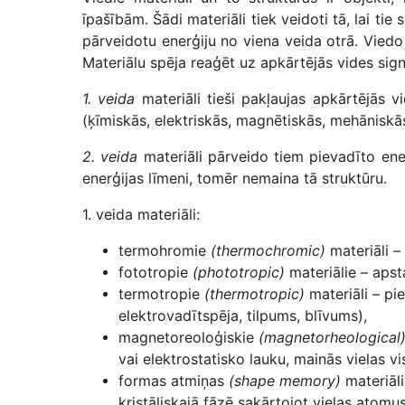
īpašībām. Šādi materiāli tiek veidoti tā, lai tie
pārveidotu enerģiju no viena veida otrā. Viedo 
Materiālu spēja reaģēt uz apkārtējās vides sign
1. veida
materiāli tieši pakļaujas apkārtējās
(ķīmiskās, elektriskās, magnētiskās, mehāniskās
2. veida
materiāli pārveido tiem pievadīto ene
enerģijas līmeni, tomēr nemaina tā struktūru.
1. veida materiāli:
termohromie
(thermochromic)
materiāli –
fototropie
(phototropic)
materiālie – apst
termotropie
(thermotropic)
materiāli – pi
elektrovadītspēja, tilpums, blīvums),
magnetoreoloģiskie
(magnetorheological
vai elektrostatisko lauku, mainās vielas vi
formas atmiņas
(shape memory)
materiāli
kristāliskajā fāzē sakārtojot vielas atomu