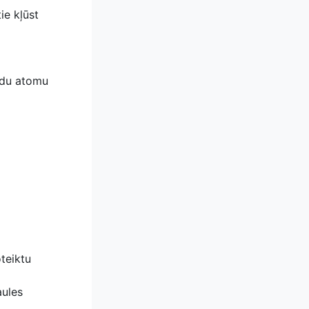
ie kļūst
žādu atomu
teiktu
aules