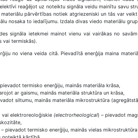
 selektīvi reaģējot uz noteiktu signāla veidu mainītu savu str
materiālu pārvērtības notiek atgriezeniski un tās var veikt 
ālu nosaka to iedalījumu. Izdala divas viedo materiālu grup
 vides signāla ietekmei mainot vienu vai vairākas no savā
 vai termiskās).
rģiju no viena veida citā. Pievadītā enerģija maina materiā
 pievadot termisko enerģiju, mainās materiāla krāsa,
arojot ar gaismu, mainās materiāla struktūra un krāsa,
evadot siltumu, mainās materiāla mikrostruktūra (agregātstā
)
vai elektroreoloģiskie
(electrorheological
) – pievadot mag
skozitāte,
 – pievadot termisko enerģiju, mainās vielas mikrostruktūra
s noteiktā kārtībā,