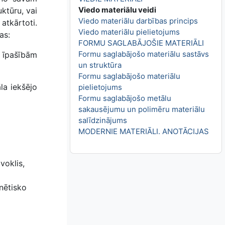
Viedo materiālu veidi
uktūru, vai
Viedo materiālu darbības princips
atkārtoti.
Viedo materiālu pielietojums
as:
FORMU SAGLABĀJOŠIE MATERIĀLI
Formu saglabājošo materiālu sastāvs
m īpašībām
un struktūra
Formu saglabājošo materiālu
la iekšējo
pielietojums
Formu saglabājošo metālu
sakausējumu un polimēru materiālu
salīdzinājums
MODERNIE MATERIĀLI. ANOTĀCIJAS
voklis,
nētisko