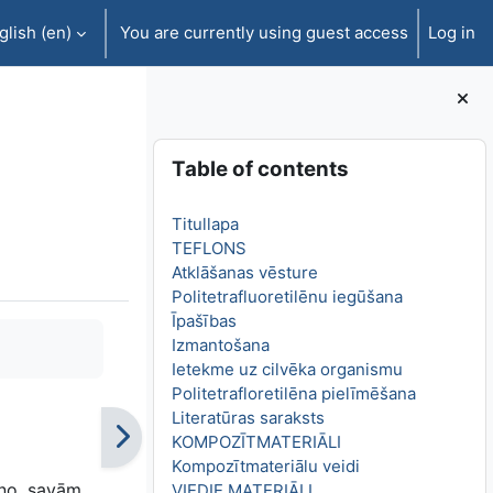
lish ‎(en)‎
You are currently using guest access
Log in
Blocks
Skip Table of contents
Table of contents
Titullapa
TEFLONS
Atklāšanas vēsture
Politetrafluoretilēnu iegūšana
Īpašības
Izmantošana
Ietekme uz cilvēka organismu
Politetrafloretilēna pielīmēšana
Literatūras saraksts
KOMPOZĪTMATERIĀLI
Kompozītmateriālu veidi
u no savām
VIEDIE MATERIĀLI