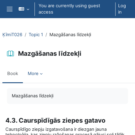
Skip to main content
You are currently using guest
Log
access
in
Side panel
ĶīmiT026
Topic 1
Mazgāšanas līdzekļi
Mazgāšanas līdzekļi
Book
More
Completion requirements
Mazgāšanas līdzekļi
4.3. Caurspīdīgās ziepes gatavo
Caurspīdīgo ziepju izgatavošana ir diezgan jauna
tehnoloģija, kas ziepju ražošanas procesā gājusi soli tālāk,