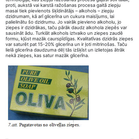
proti, aukstā vai karstā ražošanas procesa gaitā ziepju
masai tiek pievienots šķīdinātājs – alkohols – ziepju
dzidrumam, kā arī glicerīna un cukura maisījums, lai
palielinātu šo dzidrumu. Jo vairāk pievieno alkoholu, jo
ziepes ir dzidrākas, taču pārāk daudz alkohola ziepēs var
sausināt ādu. Turklāt alkohols iztvaiko un ziepes zaudē
formu, kļūst mazāk caurspīdīgas. Kvalitatīvas dzidrās ziepes
var saturēt pat 15-20% glicerīna un ir ļoti mitrinošas. Taču
lielā glicerīna daudzuma dēļ tās izšķīst un izlietojas ātrāk
nekā ziepes, kas satur mazāk glicerīna.