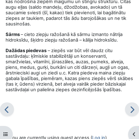
kas nodrošina ziepēm maigumu un stingru struktūru. Citas
augu eļļas (saldo mandeļu, džodžobas, avokado) un tā
saucamie sviesti (šī, kakao) tiek pievienoti, lai bagātinātu
ziepes ar taukiem, padarot tās ādu barojošākas un ne tik
sausinošas.
Sārms
– cieto ziepju ražošanā kā sārmu izmanto nātrija
hidroksīdu, šķidro ziepju ražošanā – kālija hidroksīdu.
Dažādas piedevas
– ziepēs var būt vēl daudz citu
sastāvdaļu: ķīmiskie stabilizētāji un konservanti,
smaržvielas, vitamīni, jūraszāles, auzas, pumeks, alveja,
piens, medus, gurķi, burkāni un citi dārzeņi, augļi un ogas,
ārstnieciski augi un ziedi u.c. Katra piedeva maina ziepju
gabala īpašības, piemēram, kazas piens ziepēs vērš skābes
(tas ir, ūdens) virzienā, bet alveja vairāk pieder bāziskajai
sastāvdaļai un palielina ziepes dezinficējošās īpašības.
Open course index
Op
You are currently using guest access (
Log in
)