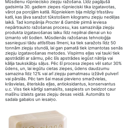
Mūsdienu rūpniecisko ziepju ražošana. Līdz pagājušā
gadsimta 30. gadiem ziepes rūpnieciski tika izgatavotas,
vārot pa porcijām katlā. Rūpniekiem bija milzīgi trīsstāvu
katli,
kas ļāva saražot tūkstošiem kilogramu ziepju nedēļas
laikā. Tad kompānija
Procter & Gamble
pirmā ieviesa
nepārtraukto ražošanas procesu, kas samazināja ziepju
produkta izgatavošanas laiku līdz nepilnai dienai un ko
izmanto vēl šodien. Mūsdienās ražošanas tehnoloģija
sasniegusi tādu attīstības līmeni, ka tiek saražots līdz 50
tonnām ziepju stundā, lai gan pamatā tiek izmantotas senās
ziepju izgatavošanas metodes. Vispirms eļļas vai tauki tiek
apstrādāti ar sārmu, pēc šīs apstrādes iegūst nātrija vai
kālija taukskābju sāļus. Pēc šī procesa ziepes vēl satur 30%
ūdens, un, lai iegūtu cietas ziepes, ūdens daudzumu
samazina līdz 12% vai arī ziepju pamatmasu izžāvē pulverī
vai pārslās. Pēc tam šai masai pievieno smaržvielas,
krāsvielas, ēteriskās eļļas, antioksidantus, konservantus
u.c. Viss tiek kārtīgi samaisīts, saspiests un beidzot caur
mašīnu izlaists garas ziepju desas veidā. Automāts to
sadala gabalos un iesaiņo.