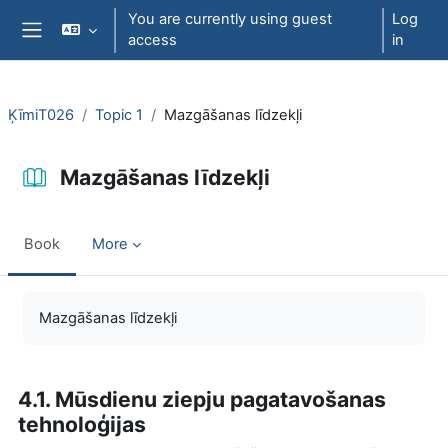
Skip to main content
You are currently using guest
Log
access
in
Side panel
ĶīmiT026
Topic 1
Mazgāšanas līdzekļi
Mazgāšanas līdzekļi
Book
More
Completion requirements
Mazgāšanas līdzekļi
4.1. Mūsdienu ziepju pagatavošanas
tehnoloģijas