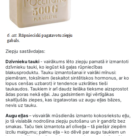
Ziepju sastāvdaļas:
Dzīvnieku tauki
- vairākums lēto ziepju pamatā ir izmantoti
dzīvnieku tauki, ko iegūst kā gaļas rūpniecības
blakusproduktu. Tauku izmantošanai ir vairāki mīnusi:
piemēram, toksīniem (ieskaitot sintētiskos hormonus, ar ko
lopus cenšas uzbarot) ir tendence uzkrāties tieši
taukaudos. Taukiem ir arī daudz lielāka tieksme aizsprostot
ādas poras nekā eļļai. Jau gadsimtiem ilgi vērtīgākas
skaitījušās ziepes, kas izgatavotas uz augu eļļas bāzes,
nevis uz tauku.
Augu eļļas
– visvairāk mūsdienās izmanto kokosriekstu eļļu,
jo tā vislabāk nodrošina ziepju putošanu un ir gandrīz bez
smakas. Taču tiek izmantota arī olīveļļa – tā piešķir ziepēm
izcilu maigumu; palmu eļļa – ko dēvē par augu taukiem un