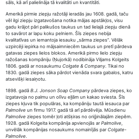
sāls, kā arī palielināja tā kvalitāti un kvantitāti.
Amerikā pirmie ziepju ražotāji ieradās jau 1608. gadā, taču
vēl ilgi ziepju izgatavošana notika mājas apstākļos, visu
gadu krājot pāri palikušos taukus un tad lielajā ziepju dienā
to savārot ar lapu koku pelniem. Šīs ziepes nebija
kvalitatīvas un iemantoja iesauku „sārma ziepes”. Vēlāk
uzpircēji iepirka no mājsaimniecēm taukus un pretī pārdeva
gatavas ziepes lielos blokos. Amerikā pirmo lielo ziepju
ražošanas kompāniju (Ņujorkā) nodibināja Viljams Kolgeits
1806. gadā ar nosaukumu
Colgate & Company
. Tikai no
1830. gadā ziepes sāka pārdot vienāda svara gabalos, katru
atsevišķi iesaiņotu.
1898. gadā
B.J. Jonson Soap Company
pārdeva ziepes, ko
izgatavoja no palmu un olīvu eļļām un kakao sviesta. Šīs
ziepes kļuva tik populāras, ka kompāniju tautā iesauca par
Palmolive
un firmu 1917. gadā tā arī pārdēvēja. Mūsdienu
Palmolive
ziepes tomēr ļoti atšķiras no oriģinālajām ziepēm.
1928. gadā Kolgeita kompānija apvienojās ar
Palmolive
,
unvēlāk kompānijas nosaukums nomainījās par
Colgate-
Palmolive
.