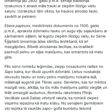
izmantoja jau 2800. gadu p.m.ē. senajā Babilonijā.
Izrakumos ir atrasti māla trauki ar ziepēm līdzīgo vielu
saturu. Uzrakstiuz tām vēsta, ka traukos atrodas tauki,
savārīti ar pelniem.
Ebera papiruss
, medicīnisks dokuments no 1500. gada
p.m.ē., apraksta dzīvnieku tauku un augu eļļu sajaukšanu ar
sārmainiem sāļiem, lai iegūtu ziepēm līdzīgu vielu, ko Senie
Ēģiptieši izmantoja ādas slimību ārstēšanā, kā arī
mazgājoties. Bībelē atrodamas liecības, ka izraēlieši
pazinuši pelnu un eļļas maisījumu, kas izmantots kā matu
gēls.
Pēc seno romiešu leģendas, ziepju nosaukums radies no
Sapo
kalna, kur tikuši upurēti dzīvnieki. Lietus noskalojis
izkusušo tauku un koku pelnu maisījumu nokalna lejā,
mālainajā augsnē pie Tibras upes. Sievietes, kas tur mēdza
mazgāt veļu, atklāja, ka šis mālu maisījums palīdz vieglāk un
tīrāk izmazgāt audumus. Romiešu rakstnieks Plīnijs
Vecākais savā
Dabas vēsturē
raksta, ka romieši ziepes
vispirms iepazina kā matu krāsu. No senajiem ģermāņiem
viņi iepirka tā sauktās
sapo
– golfa bumbiņu lielumā