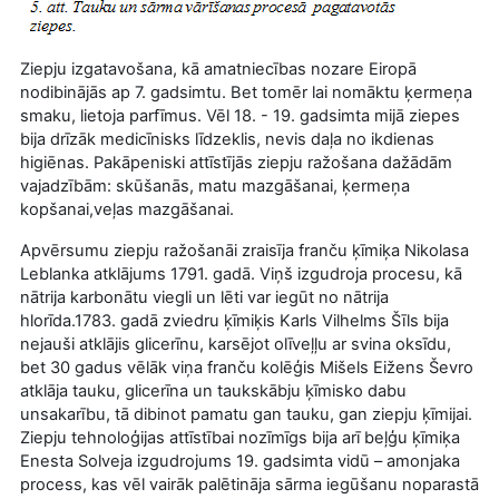
Ziepju izgatavošana, kā amatniecības nozare Eiropā
nodibinājās ap 7. gadsimtu. Bet tomēr lai nomāktu ķermeņa
smaku, lietoja parfīmus. Vēl 18. - 19. gadsimta mijā ziepes
bija drīzāk medicīnisks līdzeklis, nevis daļa no ikdienas
higiēnas. Pakāpeniski attīstījās ziepju ražošana dažādām
vajadzībām: skūšanās, matu mazgāšanai, ķermeņa
kopšanai,veļas mazgāšanai.
Apvērsumu ziepju ražošanāi zraisīja franču ķīmiķa Nikolasa
Leblanka atklājums 1791. gadā. Viņš izgudroja procesu, kā
nātrija karbonātu viegli un lēti var iegūt no nātrija
hlorīda.1783. gadā zviedru ķīmiķis Karls Vilhelms Šīls bija
nejauši atklājis glicerīnu, karsējot olīveļļu ar svina oksīdu,
bet 30 gadus vēlāk viņa franču kolēģis Mišels Eižens Ševro
atklāja tauku, glicerīna un taukskābju ķīmisko dabu
unsakarību, tā dibinot pamatu gan tauku, gan ziepju ķīmijai.
Ziepju tehnoloģijas attīstībai nozīmīgs bija arī beļģu ķīmiķa
Enesta Solveja izgudrojums 19. gadsimta vidū – amonjaka
process, kas vēl vairāk palētināja sārma iegūšanu noparastā