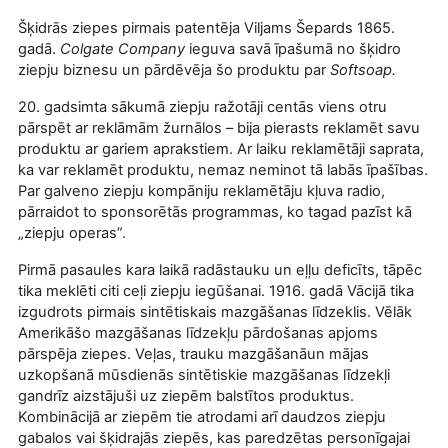
Šķidrās ziepes pirmais patentēja Viljams Šepards 1865.
gadā.
Colgate Company
ieguva savā īpašumā no šķidro
ziepju biznesu un pārdēvēja šo produktu par
Softsoap.
20. gadsimta sākumā ziepju ražotāji centās viens otru
pārspēt ar reklāmām žurnālos – bija pierasts reklamēt savu
produktu ar gariem aprakstiem. Ar laiku reklamētāji saprata,
ka var reklamēt produktu, nemaz neminot tā labās īpašības.
Par galveno ziepju kompāniju reklamētāju kļuva radio,
pārraidot to sponsorētās programmas, ko tagad pazīst kā
„ziepju operas”.
Pirmā pasaules kara laikā radāstauku un eļļu deficīts, tāpēc
tika meklēti citi ceļi ziepju iegūšanai. 1916. gadā Vācijā tika
izgudrots pirmais sintētiskais mazgāšanas līdzeklis. Vēlāk
Amerikāšo mazgāšanas līdzekļu pārdošanas apjoms
pārspēja ziepes. Veļas, trauku mazgāšanāun mājas
uzkopšanā mūsdienās sintētiskie mazgāšanas līdzekļi
gandrīz aizstājuši uz ziepēm balstītos produktus.
Kombinācijā ar ziepēm tie atrodami arī daudzos ziepju
gabalos vai šķidrajās ziepēs, kas paredzētas personīgajai