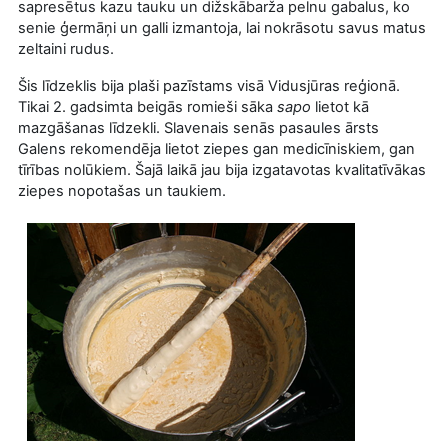
sapresētus kazu tauku un dižskābarža pelnu gabalus, ko
senie ģermāņi un galli izmantoja, lai nokrāsotu savus matus
zeltaini rudus.
Šis līdzeklis bija plaši pazīstams visā Vidusjūras reģionā.
Tikai 2. gadsimta beigās romieši sāka
sapo
lietot kā
mazgāšanas līdzekli. Slavenais senās pasaules ārsts
Galens rekomendēja lietot ziepes gan medicīniskiem, gan
tīrības nolūkiem. Šajā laikā jau bija izgatavotas kvalitatīvākas
ziepes nopotašas un taukiem.