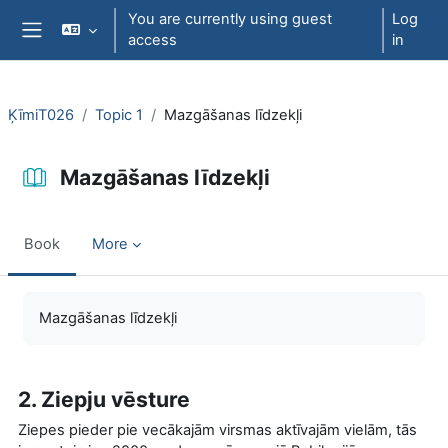
Skip to main content
You are currently using guest
Log
access
in
Side panel
ĶīmiT026
Topic 1
Mazgāšanas līdzekļi
Mazgāšanas līdzekļi
Book
More
Completion requirements
Mazgāšanas līdzekļi
2. Ziepju vēsture
Ziepes pieder pie vecākajām virsmas aktīvajām vielām, tās