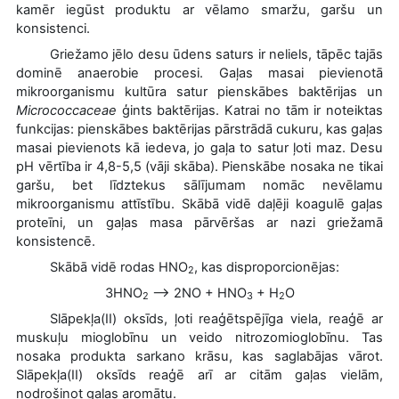
kamēr iegūst produktu ar vēlamo smaržu, garšu un
konsistenci.
Griežamo jēlo desu ūdens saturs ir neliels, tāpēc tajās
dominē anaerobie procesi. Gaļas masai pievienotā
mikroorganismu kultūra satur pienskābes baktērijas un
Micrococcaceae
ģints baktērijas. Katrai no tām ir noteiktas
funkcijas: pienskābes baktērijas pārstrādā cukuru, kas gaļas
masai pievienots kā iedeva, jo gaļa to satur ļoti maz. Desu
pH vērtība ir 4,8-5,5 (vāji skāba). Pienskābe nosaka ne tikai
garšu, bet līdztekus sālījumam nomāc nevēlamu
mikroorganismu attīstību. Skābā vidē daļēji koagulē gaļas
proteīni, un gaļas masa pārvēršas ar nazi griežamā
konsistencē.
Skābā vidē rodas HNO
, kas disproporcionējas:
2
3HNO
-->
2NO + HNO
+ H
O
2
3
2
Slāpekļa(II) oksīds, ļoti reaģētspējīga viela, reaģē ar
muskuļu mioglobīnu un veido nitrozomioglobīnu. Tas
nosaka produkta sarkano krāsu, kas saglabājas vārot.
Slāpekļa(II) oksīds reaģē arī ar citām gaļas vielām,
nodrošinot gaļas aromātu.