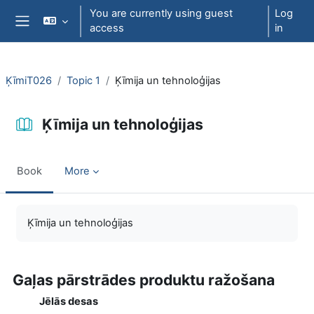
Skip to main content
You are currently using guest
Log
access
in
Side panel
ĶīmiT026
Topic 1
Ķīmija un tehnoloģijas
Ķīmija un tehnoloģijas
Book
More
Completion requirements
Ķīmija un tehnoloģijas
Gaļas pārstrādes produktu ražošana
Jēlās desas