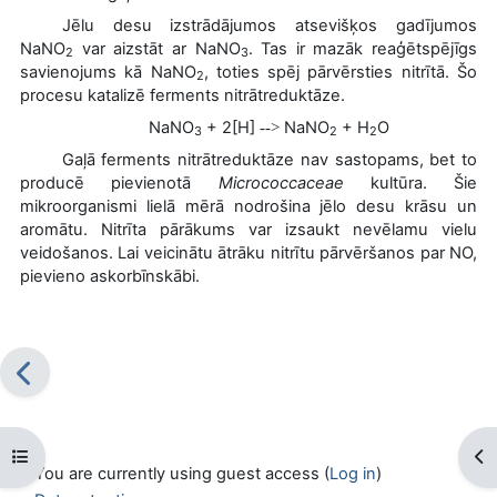
Jēlu desu izstrādājumos atsevišķos gadījumos
NaNO
var aizstāt ar NaNO
. Tas ir mazāk reaģētspējīgs
2
3
savienojums kā NaNO
, toties spēj pārvērsties nitrītā. Šo
2
procesu katalizē ferments nitrātreduktāze.
NaNO
+ 2[H]
NaNO
+ H
O
-->
3
2
2
Gaļā ferments nitrātreduktāze nav sastopams, bet to
producē pievienotā
Micrococcaceae
kultūra. Šie
mikroorganismi lielā mērā nodrošina jēlo desu krāsu un
aromātu. Nitrīta pārākums var izsaukt nevēlamu vielu
veidošanos. Lai veicinātu ātrāku nitrītu pārvēršanos par NO,
pievieno askorbīnskābi.
Open course index
Op
You are currently using guest access (
Log in
)