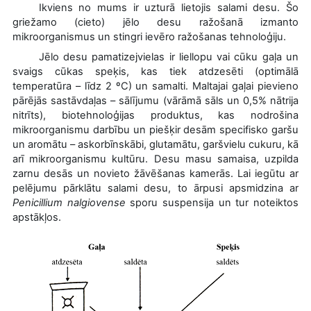
Ikviens no mums ir uzturā lietojis salami desu. Šo
griežamo (cieto) jēlo desu ražošanā izmanto
mikroorganismus un stingri ievēro ražošanas tehnoloģiju.
Jēlo desu pamatizejvielas ir liellopu vai cūku gaļa un
svaigs cūkas speķis, kas tiek atdzesēti (optimālā
temperatūra – līdz 2 ºC) un samalti. Maltajai gaļai pievieno
pārējās sastāvdaļas – sālījumu (vārāmā sāls un 0,5% nātrija
nitrīts), biotehnoloģijas produktus, kas nodrošina
mikroorganismu darbību un piešķir desām specifisko garšu
un aromātu – askorbīnskābi, glutamātu, garšvielu cukuru, kā
arī mikroorganismu kultūru. Desu masu samaisa, uzpilda
zarnu desās un novieto žāvēšanas kamerās. Lai iegūtu ar
pelējumu pārklātu salami desu, to ārpusi apsmidzina ar
Penicillium nalgiovense
sporu suspensija un tur noteiktos
apstākļos.