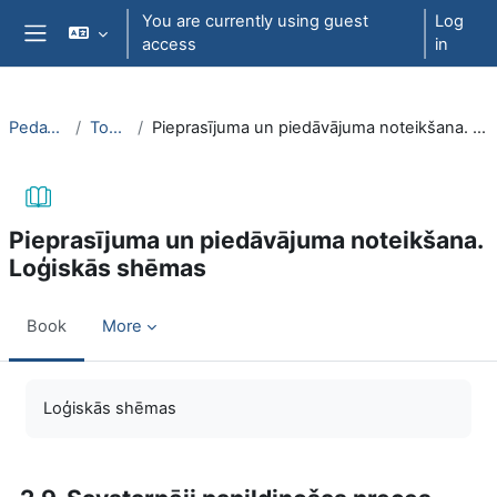
Skip to main content
You are currently using guest
Log
access
in
Side panel
PedaT038
Topic 8
Pieprasījuma un piedāvājuma noteikšana. Loģiskās shēmas
Pieprasījuma un piedāvājuma noteikšana.
Loģiskās shēmas
Book
More
Completion requirements
Loģiskās shēmas