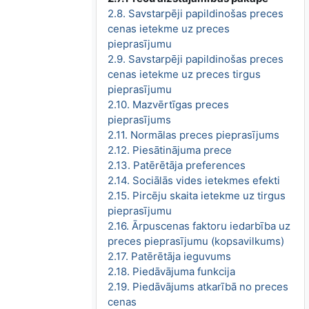
2.8. Savstarpēji papildinošas preces
cenas ietekme uz preces
pieprasījumu
2.9. Savstarpēji papildinošas preces
cenas ietekme uz preces tirgus
pieprasījumu
2.10. Mazvērtīgas preces
pieprasījums
2.11. Normālas preces pieprasījums
2.12. Piesātinājuma prece
2.13. Patērētāja preferences
2.14. Sociālās vides ietekmes efekti
2.15. Pircēju skaita ietekme uz tirgus
pieprasījumu
2.16. Ārpuscenas faktoru iedarbība uz
preces pieprasījumu (kopsavilkums)
2.17. Patērētāja ieguvums
2.18. Piedāvājuma funkcija
2.19. Piedāvājums atkarībā no preces
cenas