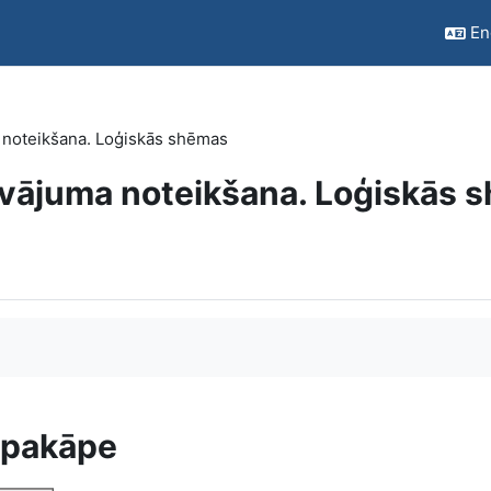
Eng
 noteikšana. Loģiskās shēmas
āvājuma noteikšana. Loģiskās 
s pakāpe