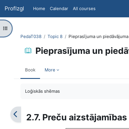
Skip to main content
ProfIzgl
Home
Calendar
All courses
Open course index
PedaT038
Topic 8
Pieprasījuma un piedāvājuma
Pieprasījuma un pied
Book
More
Completion requirements
Loģiskās shēmas
2.7. Preču aizstājamība