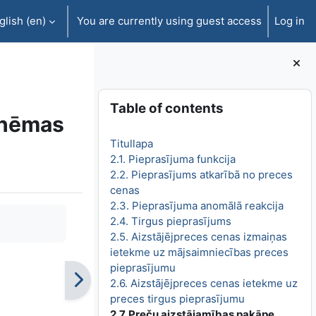
lish ‎(en)‎
You are currently using guest access
Log in
Blocks
Skip Table of contents
Table of contents
shēmas
Titullapa
2.1. Pieprasījuma funkcija
2.2. Pieprasījums atkarībā no preces
cenas
2.3. Pieprasījuma anomālā reakcija
2.4. Tirgus pieprasījums
2.5. Aizstājējpreces cenas izmaiņas
ietekme uz mājsaimniecības preces
pieprasījumu
2.6. Aizstājējpreces cenas ietekme uz
preces tirgus pieprasījumu
2.7. Preču aizstājamības pakāpe