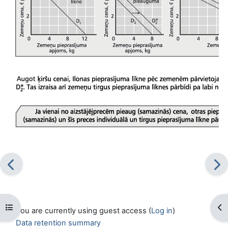
Open course index
Op
You are currently using guest access (
Log in
)
Data retention summary