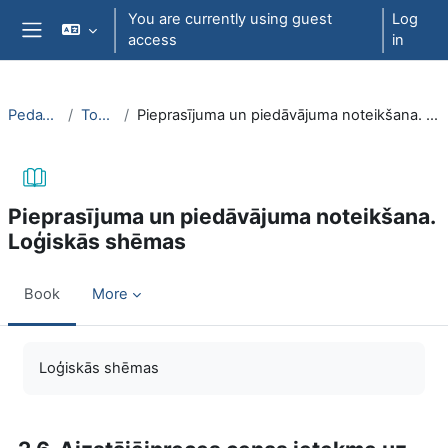
Skip to main content
You are currently using guest
Log
access
in
Side panel
PedaT038
Topic 8
Pieprasījuma un piedāvājuma noteikšana. Loģiskās shēmas
Pieprasījuma un piedāvājuma noteikšana.
Loģiskās shēmas
Book
More
Completion requirements
Loģiskās shēmas