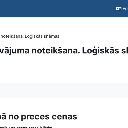
Eng
 noteikšana. Loģiskās shēmas
āvājuma noteikšana. Loģiskās 
ībā no preces cenas