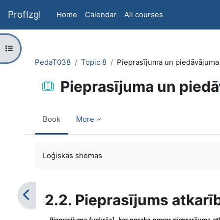
Skip to main content
ProfIzgl
Home
Calendar
All courses
Open course index
PedaT038
Topic 8
Pieprasījuma un piedāvājuma
Pieprasījuma un pied
Book
More
Completion requirements
Loģiskās shēmas
2.2. Pieprasījums atkar