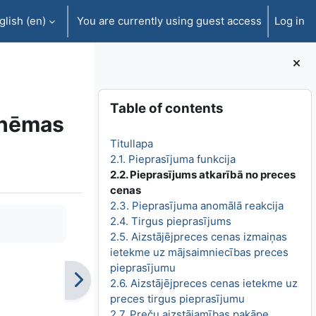
lish ‎(en)‎
You are currently using guest access
Log in
Blocks
Skip Table of contents
Table of contents
shēmas
Titullapa
2.1. Pieprasījuma funkcija
2.2. Pieprasījums atkarībā no preces
cenas
2.3. Pieprasījuma anomālā reakcija
2.4. Tirgus pieprasījums
2.5. Aizstājējpreces cenas izmaiņas
ietekme uz mājsaimniecības preces
pieprasījumu
2.6. Aizstājējpreces cenas ietekme uz
preces tirgus pieprasījumu
2.7. Preču aizstājamības pakāpe