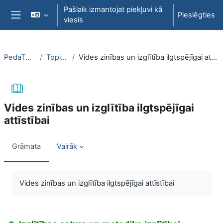
Atvērt galveno saturu
Pašlaik izmantojat piekļuvi kā
Pieslēgties
viesis
Sānu panelis
PedaT038
Topic 6
Vides zinības un izglītība ilgtspējīgai attīstībai
Vides zinības un izglītība ilgtspējīgai
attīstībai
Grāmata
Vairāk
Izpildes nosacījumi
Vides zinības un izglītība ilgtspējīgai attīstībai