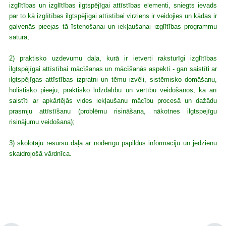
izglītības un izglītības ilgtspējīgai attīstības elementi, sniegts ievads
par to kā izglītības ilgtspējīgai attīstībai virziens ir veidojies un kādas ir
galvenās pieejas tā īstenošanai un iekļaušanai izglītības programmu
saturā;
2) praktisko uzdevumu daļa, kurā ir ietverti raksturīgi izglītības
ilgtspējīgai attīstībai mācīšanas un mācīšanās aspekti - gan saistīti ar
ilgtspējīgas attīstības izpratni un tēmu izvēli, sistēmisko domāšanu,
holistisko pieeju, praktisko līdzdalību un vērtību veidošanos, kā arī
saistīti ar apkārtējās vides iekļaušanu mācību procesā un dažādu
prasmju attīstīšanu (problēmu risināšana, nākotnes ilgtspejīgu
risinājumu veidošana);
3) skolotāju resursu daļa ar noderīgu papildus informāciju un jēdzienu
skaidrojošā vārdnīca.