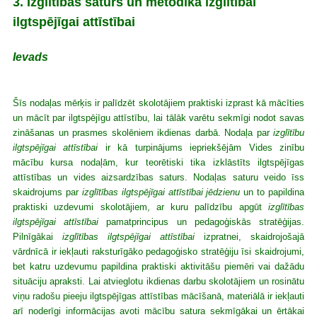
3. I
zglītības saturs un metodika izglītībai
ilgtspējīgai attīstībai
Ievads
Šīs nodaļas mērķis ir palīdzēt skolotājiem praktiski izprast kā mācīties
un mācīt par ilgtspējīgu attīstību, lai tālāk varētu sekmīgi nodot savas
zināšanas un prasmes skolēniem ikdienas darbā. Nodaļa par
izglītību
ilgtspējīgai attīstībai
ir kā turpinājums iepriekšējām Vides zinību
mācību kursa nodaļām, kur teorētiski tika izklāstīts ilgtspējīgas
attīstības un vides aizsardzības saturs. Nodaļas saturu veido īss
skaidrojums par
izglītības
ilgtspējīgai attīstībai jēdzienu
un to papildina
praktiski uzdevumi skolotājiem, ar kuru palīdzību apgūt
izglītības
ilgtspējīgai attīstībai
pamatprincipus un pedagoģiskās stratēģijas.
Pilnīgākai
izglītības ilgtspējīgai attīstībai
izpratnei, skaidrojošajā
vārdnīcā ir iekļauti raksturīgāko pedagoģisko stratēģiju īsi skaidrojumi,
bet katru uzdevumu papildina praktiski aktivitāšu piemēri vai dažādu
situāciju apraksti. Lai atvieglotu ikdienas darbu skolotājiem un rosinātu
viņu radošu pieeju ilgtspējīgas attīstības mācīšanā, materiālā ir iekļauti
arī noderīgi informācijas avoti mācību satura sekmīgākai un ērtākai