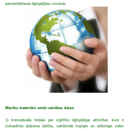
pārorientēšanai ilgtspējības virzienā
.
Mācību materiālu veido vairākas daļas:
1) konceptuāla nodaļa par izglītību ilgtspējīgai attīstībai, kurā ir
izskaidrota jēdziena būtība, salīdzināti kopīgie un atšķirīgie vides