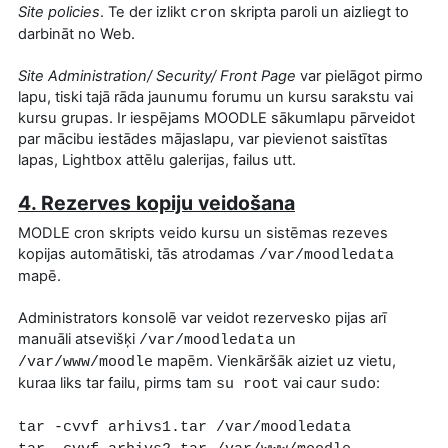
Site policies
. Te der izlikt
skripta paroli un aizliegt to
cron
darbināt no Web.
Site Administration/ Security/ Front Page
var pielāgot pirmo
lapu, tiski tajā rāda jaunumu forumu un kursu sarakstu vai
kursu grupas. Ir iespējams MOODLE sākumlapu pārveidot
par mācibu iestādes mājaslapu, var pievienot saistītas
lapas, Lightbox attēlu galerijas, failus utt.
4. Rezerves kopiju veidošana
MODLE cron skripts veido kursu un sistēmas rezeves
kopijas automātiski, tās atrodamas
/var/moodledata
mapē.
Administrators konsolē var veidot rezervesko pijas arī
manuāli atsevišķi
un
/var/moodledata
mapēm. Vienkāršāk aiziet uz vietu,
/var/www/moodle
kuraa liks tar failu, pirms tam
vai caur
:
su root
sudo
tar -cvvf arhivs1.tar /var/moodledata