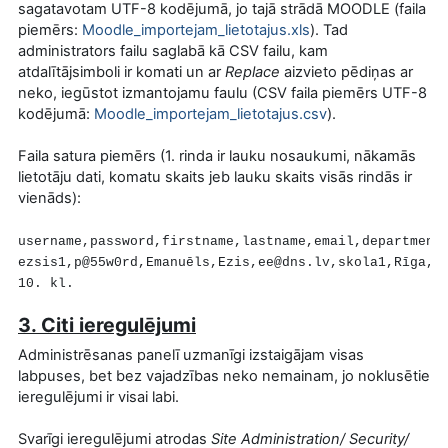
sagatavotam UTF-8 kodējumā, jo tajā strādā MOODLE (faila
piemērs:
Moodle_importejam_lietotajus.xls
). Tad
administrators failu saglabā kā CSV failu, kam
atdalītājsimboli ir komati un ar
Replace
aizvieto pēdiņas ar
neko, iegūstot izmantojamu faulu (CSV faila piemērs UTF-8
kodējumā:
Moodle_importejam_lietotajus.csv
).
Faila satura piemērs (1. rinda ir lauku nosaukumi, nākamās
lietotāju dati, komatu skaits jeb lauku skaits visās rindās ir
vienāds):
username,password,firstname,lastname,email,department
ezsis1,p@55w0rd,Emanuēls,Ezis,ee@dns.lv,skola1,Rīga,i
10. kl.
3. Citi ieregulējumi
Administrēsanas panelī uzmanīgi izstaigājam visas
labpuses, bet bez vajadzības neko nemainam, jo noklusētie
ieregulējumi ir visai labi.
Svarīgi ieregulējumi atrodas
Site Administration/ Security/