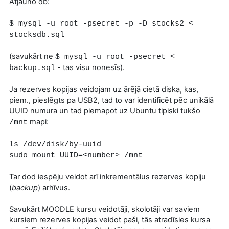
Atjauno db:
$ mysql -u root -psecret -p -D stocks2 <
stocksdb.sql
(savukārt ne
$ mysql -u root -psecret <
- tas visu nonesīs).
backup.sql
Ja rezerves kopijas veidojam uz ārējā cietā diska, kas,
piem., pieslēgts pa USB2, tad to var identificēt pēc unikālā
UUID numura un tad piemapot uz Ubuntu tipiski tukšo
mapi:
/mnt
ls /dev/disk/by-uuid
sudo mount UUID=<number> /mnt
Tar dod iespēju veidot arī inkrementālus rezerves kopiju
(
backup
) arhīvus.
Savukārt MOODLE kursu veidotāji, skolotāji var saviem
kursiem rezerves kopijas veidot paši, tās atradīsies kursa