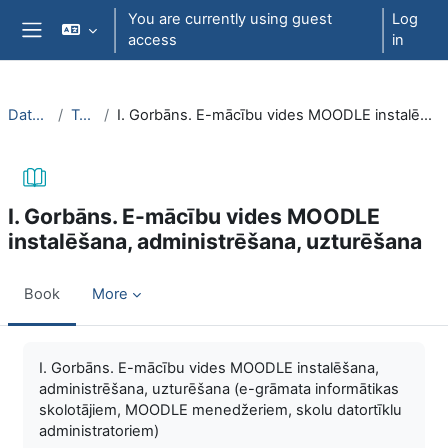
Skip to main content
You are currently using guest
Log
access
in
Side panel
DatZT007
Topic 2
I. Gorbāns. E-mācību vides MOODLE instalēšana, administrēšana, uzturēšana
I. Gorbāns. E-mācību vides MOODLE
instalēšana, administrēšana, uzturēšana
Book
More
Completion requirements
I. Gorbāns. E-mācību vides MOODLE instalēšana,
administrēšana, uzturēšana (e-grāmata informātikas
skolotājiem, MOODLE menedžeriem, skolu datortīklu
administratoriem)