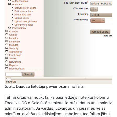
5. att. Daudzu lietotāju pevienošana no faila.
Tehniski tas var notikt tā, ka pasniedzējs noteiktu kolonnu
Excel vai OO.o Calc failā saraksta lietotāju datus un iesniedz
administratoram. Ja vārdus, uzvārdus un piezīmes vēlas
rakstīt ar latviešu diakritiskajiem simboliem, tad failam jābut