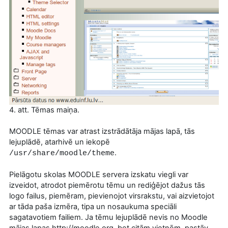
4. att. Tēmas maiņa.
MOODLE tēmas var atrast izstrādātāja mājas lapā, tās
lejuplādē, atarhivē un iekopē
.
/usr/share/moodle/theme
Pielāgotu skolas MOODLE servera izskatu viegli var
izveidot, atrodot piemērotu tēmu un rediģējot dažus tās
logo failus, piemēram, pievienojot virsrakstu, vai aizvietojot
ar tāda paša izmēra, tipa un nosaukuma speciāli
sagatavotiem failiem. Ja tēmu lejuplādē nevis no Moodle
mājas lapas http://moodle.org, bet citām vietnēm, pastāv