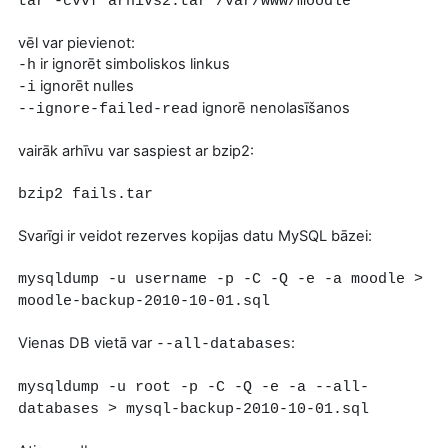
tar -cvvf arhivs2.tar /var/www/moodle
vēl var pievienot:
ir ignorēt simboliskos linkus
-h
ignorēt nulles
-i
ignorē nenolasīšanos
--ignore-failed-read
vairāk arhīvu var saspiest ar bzip2:
bzip2 fails.tar
Svarīgi ir veidot rezerves kopijas datu MySQL bāzei:
mysqldump -u username -p -C -Q -e -a moodle >
moodle-backup-2010-10-01.sql
Vienas DB vietā var
:
--all-databases
mysqldump -u root -p -C -Q -e -a --all-
databases > mysql-backup-2010-10-01.sql